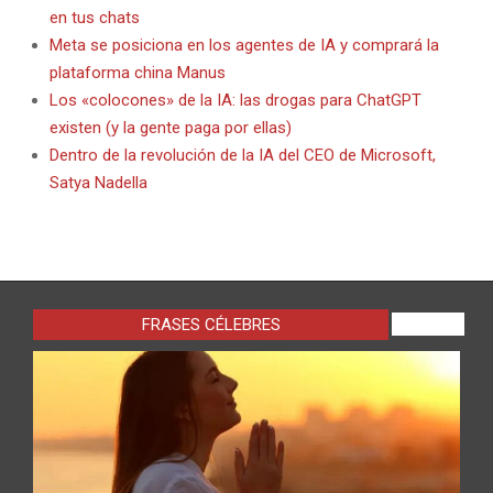
en tus chats
Meta se posiciona en los agentes de IA y comprará la
plataforma china Manus
Los «colocones» de la IA: las drogas para ChatGPT
existen (y la gente paga por ellas)
Dentro de la revolución de la IA del CEO de Microsoft,
Satya Nadella
FRASES CÉLEBRES
VIEW ALL