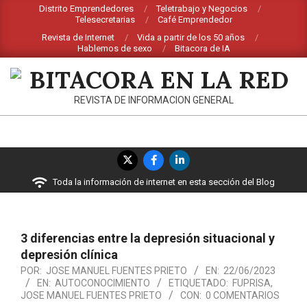
Saltar
Distrito Emprendedores
Teletrabajo y Negocios
Telesecretarias
Café Emprendedor
al
Revista de Internet
Vida a partir de los 50 años
contenido
Hablemos de sexo
Bitacora de IA
BITACORA
REVISTA DE INFORMACION GENERAL
EN
LA
Menú
RED
de
Toda la información de internet en esta sección del Blog
navegación
principal
3 diferencias entre la depresión situacional y
depresión clínica
POR:
JOSE MANUEL FUENTES PRIETO
EN:
22/06/2023
EN:
AUTOCONOCIMIENTO
ETIQUETADO:
FUPRISA
,
JOSE MANUEL FUENTES PRIETO
CON:
0 COMENTARIOS