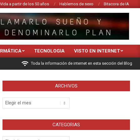
Vida a partir de los 50 años
Hablemos de sexo
Bitacora de IA
ORMÁTICA
TECNOLOGIA
VISTO EN INTERNET
Toda la información de internet en esta sección del Blog
ARCHIVOS
Archivos
CATEGORIAS
Categorias