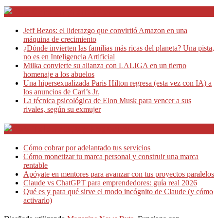
Café Emprendedor
Jeff Bezos: el liderazgo que convirtió Amazon en una
máquina de crecimiento
¿Dónde invierten las familias más ricas del planeta? Una pista,
no es en Inteligencia Artificial
Milka convierte su alianza con LALIGA en un tierno
homenaje a los abuelos
Una hipersexualizada Paris Hilton regresa (esta vez con IA) a
los anuncios de Carl’s Jr.
La técnica psicológica de Elon Musk para vencer a sus
rivales, según su exmujer
Teletrabajo y Negocios
Cómo cobrar por adelantado tus servicios
Cómo monetizar tu marca personal y construir una marca
rentable
Apóyate en mentores para avanzar con tus proyectos paralelos
Claude vs ChatGPT para emprendedores: guía real 2026
Qué es y para qué sirve el modo incógnito de Claude (y cómo
activarlo)