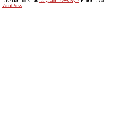
Diseñado utilizando
Magazine News Byte
. Funciona con
WordPress
.