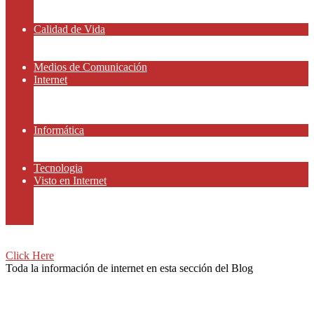
Amor y Relaciones
Frases Célebres
Calidad de Vida
Salud
Dinero y Finanzas
Medios de Comunicación
Internet
Redes Sociales
Gammers y E-sport
Recursos Gratis
Informática
Apps y Smartphones
Domotica
Tecnologia
Visto en Internet
Películas
Motor
Viajar
Click Here
Toda la información de internet en esta sección del Blog