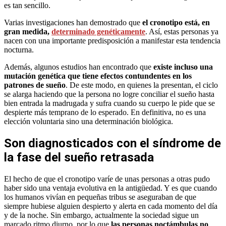
es tan sencillo.
Varias investigaciones han demostrado que
el cronotipo está, en
gran medida,
determinado genéticamente
. Así, estas personas ya
nacen con una importante predisposición a manifestar esta tendencia
nocturna.
Además, algunos estudios han encontrado que
existe incluso una
mutación genética que tiene efectos contundentes en los
patrones de sueño
. De este modo, en quienes la presentan, el ciclo
se alarga haciendo que la persona no logre conciliar el sueño hasta
bien entrada la madrugada y sufra cuando su cuerpo le pide que se
despierte más temprano de lo esperado. En definitiva, no es una
elección voluntaria sino una determinación biológica.
Son diagnosticados con el síndrome de
la fase del sueño retrasada
El hecho de que el cronotipo varíe de unas personas a otras pudo
haber sido una ventaja evolutiva en la antigüedad. Y es que cuando
los humanos vivían en pequeñas tribus se aseguraban de que
siempre hubiese alguien despierto y alerta en cada momento del día
y de la noche. Sin embargo, actualmente la sociedad sigue un
marcado ritmo diurno, por lo que
las personas noctámbulas no