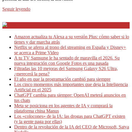
Seguir leyendo
Internet en Bitacora en la Red
Amazon actualiza tu Alexa a su versión Plus: cómo saber si lo
tienes y dar marcha atrás
Netflix se aferra al trono del streaming en España y Disney+
se acerca a Prime Video
A tu TV Samsung le ha sentado de maravilla el 2026. Su
nueva integración con Google Fotos es una pasada
Filtradas las 10 mejoras del Samsung Galaxy S26 Ultra,
¿merecerá la pena?
El año en que la programación cambió para siempre
Los cinco momentos más importantes que deja la Inteligencia
Artificial en el 2025
ChatGPT cambia para siempre: OpenAI meterá anuncios en
tus chats
Meta se posiciona en los agentes de IA y comprará la
plataforma china Manus
Los «colocones» de la IA: las drogas para ChatGPT existen
(y la gente paga por ellas)
Dentro de la revolución de la IA del CEO de Microsoft, Satya