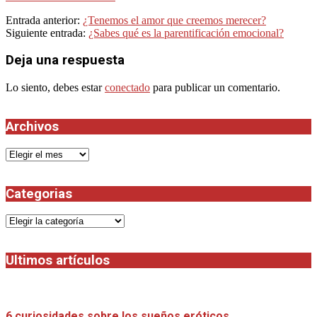
2022-
Entrada anterior:
¿Tenemos el amor que creemos merecer?
04-
Siguiente entrada:
¿Sabes qué es la parentificación emocional?
20
Deja una respuesta
Lo siento, debes estar
conectado
para publicar un comentario.
Archivos
Archivos
Categorias
Categorias
Ultimos artículos
6 curiosidades sobre los sueños eróticos