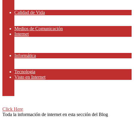
Amor y Relaciones
Frases Célebres
Calidad de Vida
Salud
Dinero y Finanzas
Medios de Comunicación
Internet
Redes Sociales
Gammers y E-sport
Recursos Gratis
Informática
Apps y Smartphones
Domotica
Tecnologia
Visto en Internet
Películas
Motor
Viajar
Click Here
Toda la información de internet en esta sección del Blog