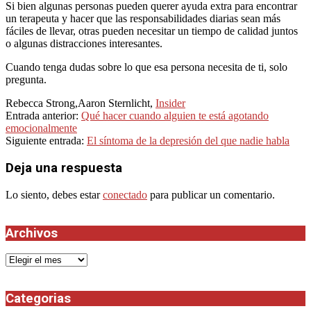
Si bien algunas personas pueden querer ayuda extra para encontrar
un terapeuta y hacer que las responsabilidades diarias sean más
fáciles de llevar, otras pueden necesitar un tiempo de calidad juntos
o algunas distracciones interesantes.
Cuando tenga dudas sobre lo que esa persona necesita de ti, solo
pregunta.
Rebecca Strong,Aaron Sternlicht
,
Insider
2022-
Entrada anterior:
Qué hacer cuando alguien te está agotando
10-
emocionalmente
29
Siguiente entrada:
El síntoma de la depresión del que nadie habla
Deja una respuesta
Lo siento, debes estar
conectado
para publicar un comentario.
Archivos
Archivos
Categorias