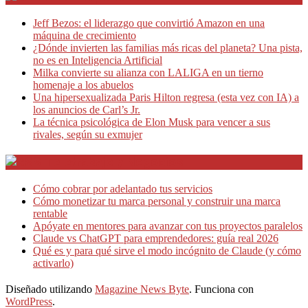
Jeff Bezos: el liderazgo que convirtió Amazon en una
máquina de crecimiento
¿Dónde invierten las familias más ricas del planeta? Una pista,
no es en Inteligencia Artificial
Milka convierte su alianza con LALIGA en un tierno
homenaje a los abuelos
Una hipersexualizada Paris Hilton regresa (esta vez con IA) a
los anuncios de Carl’s Jr.
La técnica psicológica de Elon Musk para vencer a sus
rivales, según su exmujer
Teletrabajo y Negocios
Cómo cobrar por adelantado tus servicios
Cómo monetizar tu marca personal y construir una marca
rentable
Apóyate en mentores para avanzar con tus proyectos paralelos
Claude vs ChatGPT para emprendedores: guía real 2026
Qué es y para qué sirve el modo incógnito de Claude (y cómo
activarlo)
Diseñado utilizando
Magazine News Byte
. Funciona con
WordPress
.