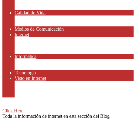
Amor y Relaciones
Frases Célebres
Calidad de Vida
Salud
Dinero y Finanzas
Medios de Comunicación
Internet
Redes Sociales
Gammers y E-sport
Recursos Gratis
Informática
Apps y Smartphones
Domotica
Tecnologia
Visto en Internet
Películas
Motor
Viajar
Click Here
Toda la información de internet en esta sección del Blog