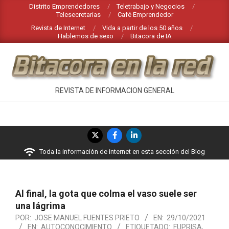
Saltar
Distrito Emprendedores
Teletrabajo y Negocios
Telesecretarias
Café Emprendedor
al
Revista de Internet
Vida a partir de los 50 años
contenido
Hablemos de sexo
Bitacora de IA
BITACORA
REVISTA DE INFORMACION GENERAL
EN
LA
Menú
RED
de
Toda la información de internet en esta sección del Blog
navegación
principal
Al final, la gota que colma el vaso suele ser
una lágrima
POR:
JOSE MANUEL FUENTES PRIETO
EN:
29/10/2021
EN:
AUTOCONOCIMIENTO
ETIQUETADO:
FUPRISA
,