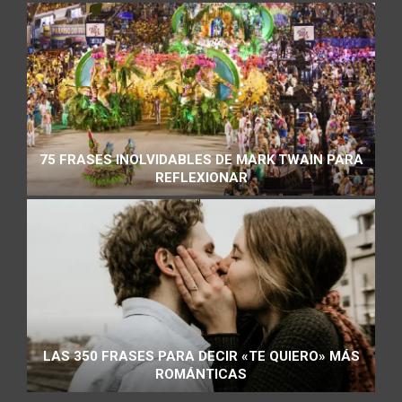
75 FRASES INOLVIDABLES DE MARK TWAIN PARA
REFLEXIONAR
LAS 350 FRASES PARA DECIR «TE QUIERO» MÁS
ROMÁNTICAS