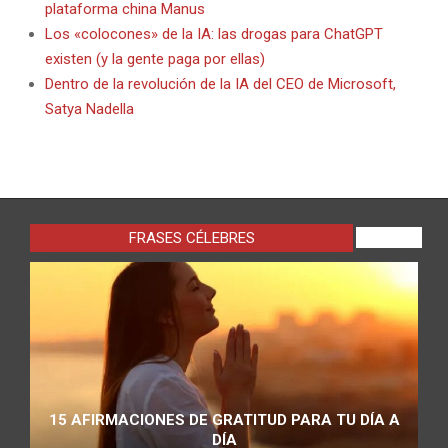
plataforma china Manus
Los «colocones» de la IA: las drogas para ChatGPT
existen (y la gente paga por ellas)
Dentro de la revolución de la IA del CEO de Microsoft,
Satya Nadella
FRASES CÉLEBRES
VIEW ALL
15 AFIRMACIONES DE GRATITUD PARA TU DÍA A
DÍA