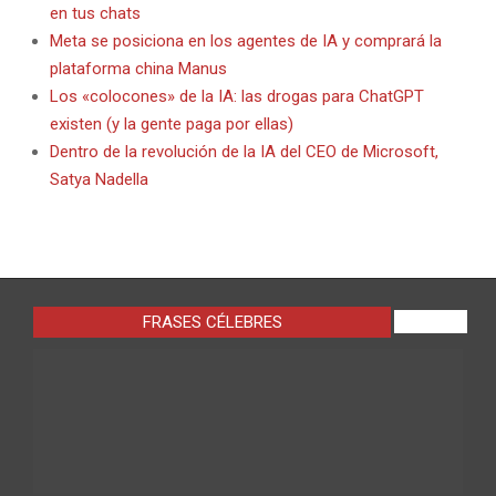
en tus chats
Meta se posiciona en los agentes de IA y comprará la
plataforma china Manus
Los «colocones» de la IA: las drogas para ChatGPT
existen (y la gente paga por ellas)
Dentro de la revolución de la IA del CEO de Microsoft,
Satya Nadella
FRASES CÉLEBRES
VIEW ALL