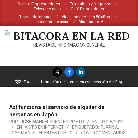
Saltar
Distrito Emprendedores
Teletrabajo y Negocios
Telesecretarias
Café Emprendedor
al
Revista de Internet
Vida a partir de los 50 años
contenido
Hablemos de sexo
Bitacora de IA
BITACORA
REVISTA DE INFORMACION GENERAL
EN
LA
Menú
RED
de
Toda la información de internet en esta sección del Blog
navegación
principal
Así funciona el servicio de alquiler de
personas en Japón
POR:
JOSE MANUEL FUENTES PRIETO
EN:
03/06/2024
EN:
VISTO EN INTERNET
ETIQUETADO:
FUPRISA
,
JOSE MANUEL FUENTES PRIETO
CON:
0 COMENTARIOS