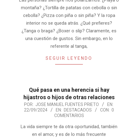
Las personas siempre nos polarizamos. ¿Playa o
montaña? ¿Tortilla de patatas con cebolla o sin
cebolla? ¿Pizza con piña o sin piña? Y la ropa
interior no se queda atrás. ¿Qué prefieres?
¿Tanga o braga? ¿Boxer o slip? Claramente, es
una cuestión de gustos. Sin embargo, en lo
referente al tanga,
SEGUIR LEYENDO
Qué pasa en una herencia si hay
hijastros o hijos de otras relaciones
2024-
POR:
JOSE MANUEL FUENTES PRIETO
EN:
22/09/2024
EN:
DESTACADOS
CON:
0
09-
COMENTARIOS
22
La vida siempre te da otra oportunidad, también
en el amor, y es de lo más frecuente