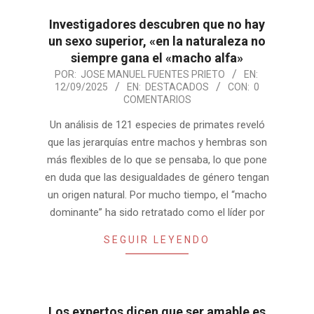
Investigadores descubren que no hay
un sexo superior, «en la naturaleza no
siempre gana el «macho alfa»
2025-
POR:
JOSE MANUEL FUENTES PRIETO
EN:
12/09/2025
EN:
DESTACADOS
CON:
0
09-
COMENTARIOS
12
Un análisis de 121 especies de primates reveló
que las jerarquías entre machos y hembras son
más flexibles de lo que se pensaba, lo que pone
en duda que las desigualdades de género tengan
un origen natural. Por mucho tiempo, el “macho
dominante” ha sido retratado como el líder por
SEGUIR LEYENDO
Los expertos dicen que ser amable es