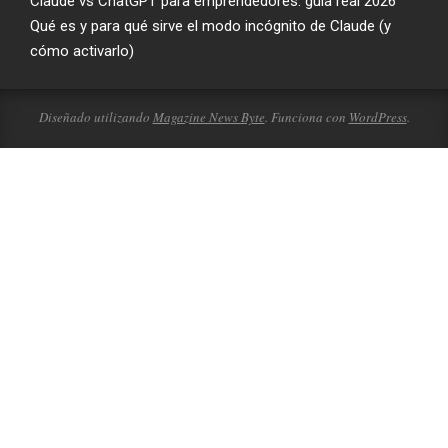
Claude vs ChatGPT para emprendedores: guía real 2026
Qué es y para qué sirve el modo incógnito de Claude (y
cómo activarlo)
Diseñado utilizando
Magazine News Byte
. Funciona con
WordPress
.