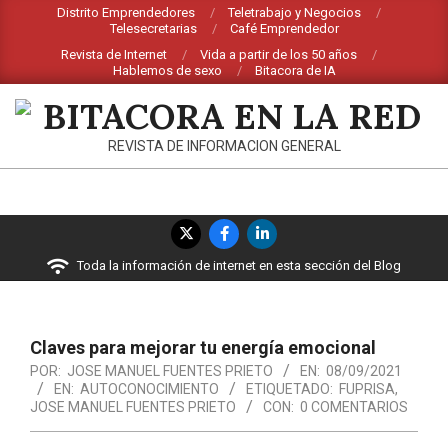
Saltar
Distrito Emprendedores
Teletrabajo y Negocios
Telesecretarias
Café Emprendedor
al
Revista de Internet
Vida a partir de los 50 años
contenido
Hablemos de sexo
Bitacora de IA
BITACORA
REVISTA DE INFORMACION GENERAL
EN
LA
Menú
RED
de
Toda la información de internet en esta sección del Blog
navegación
principal
Claves para mejorar tu energía emocional
POR:
JOSE MANUEL FUENTES PRIETO
EN:
08/09/2021
EN:
AUTOCONOCIMIENTO
ETIQUETADO:
FUPRISA
,
JOSE MANUEL FUENTES PRIETO
CON:
0 COMENTARIOS