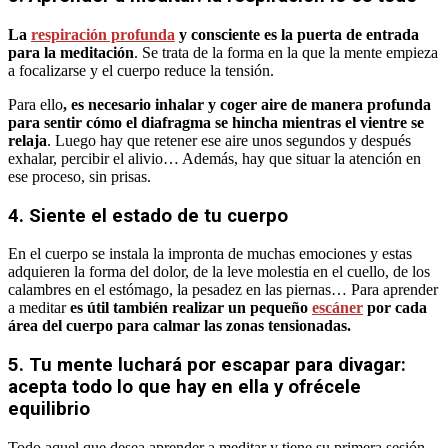
La
respiración profunda
y consciente es la puerta de entrada
para la meditación
. Se trata de la forma en la que la mente empieza
a focalizarse y el cuerpo reduce la tensión.
Para ello
, es necesario inhalar y coger aire de manera profunda
para sentir cómo el diafragma se hincha mientras el vientre se
relaja
. Luego hay que retener ese aire unos segundos y después
exhalar, percibir el alivio… Además, hay que situar la atención en
ese proceso, sin prisas.
4. Siente el estado de tu cuerpo
En el cuerpo se instala la impronta de muchas emociones y estas
adquieren la forma del dolor, de la leve molestia en el cuello, de los
calambres en el estómago, la pesadez en las piernas… Para aprender
a meditar
es útil también realizar un pequeño
escáner
por cada
área del cuerpo para calmar las zonas tensionadas.
5. Tu mente luchará por escapar para divagar:
acepta todo lo que hay en ella y ofrécele
equilibrio
Todo aquel que desea aprender a meditar y tiene su primera sesión,