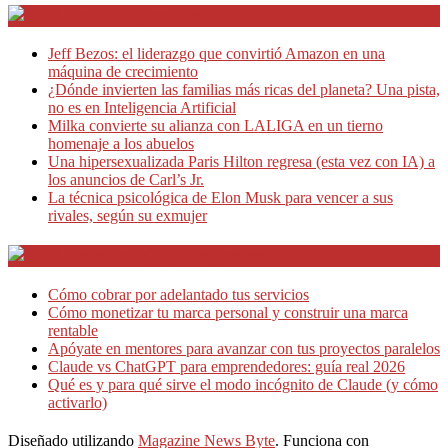
Café Emprendedor
Jeff Bezos: el liderazgo que convirtió Amazon en una
máquina de crecimiento
¿Dónde invierten las familias más ricas del planeta? Una pista,
no es en Inteligencia Artificial
Milka convierte su alianza con LALIGA en un tierno
homenaje a los abuelos
Una hipersexualizada Paris Hilton regresa (esta vez con IA) a
los anuncios de Carl’s Jr.
La técnica psicológica de Elon Musk para vencer a sus
rivales, según su exmujer
Teletrabajo y Negocios
Cómo cobrar por adelantado tus servicios
Cómo monetizar tu marca personal y construir una marca
rentable
Apóyate en mentores para avanzar con tus proyectos paralelos
Claude vs ChatGPT para emprendedores: guía real 2026
Qué es y para qué sirve el modo incógnito de Claude (y cómo
activarlo)
Diseñado utilizando
Magazine News Byte
. Funciona con