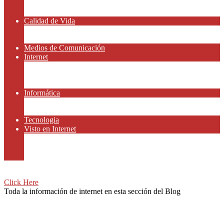
Amor y Relaciones
Frases Célebres
Calidad de Vida
Salud
Dinero y Finanzas
Medios de Comunicación
Internet
Redes Sociales
Gammers y E-sport
Recursos Gratis
Informática
Apps y Smartphones
Domotica
Tecnologia
Visto en Internet
Películas
Motor
Viajar
Click Here
Toda la información de internet en esta sección del Blog