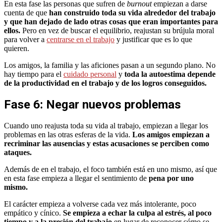
En esta fase las personas que sufren de
burnout
empiezan a darse
cuenta de que
han construido toda su vida alrededor del trabajo
y que han dejado de lado otras cosas que eran importantes para
ellos.
Pero en vez de buscar el equilibrio, reajustan su brújula moral
para volver a
centrarse en el trabajo
y justificar que es lo que
quieren.
Los amigos, la familia y las aficiones pasan a un segundo plano. No
hay tiempo para el
cuidado personal
y
toda la autoestima depende
de la productividad en el trabajo y de los logros conseguidos.
Fase 6: Negar nuevos problemas
Cuando uno reajusta toda su vida al trabajo, empiezan a llegar los
problemas en las otras esferas de la vida.
Los amigos empiezan a
recriminar las ausencias y estas acusaciones se perciben como
ataques.
Además de en el trabajo, el foco también está en uno mismo, así que
en esta fase empieza a llegar el sentimiento de
pena por uno
mismo.
El carácter empieza a volverse cada vez más intolerante, poco
empático y cínico.
Se empieza a echar la culpa al estrés, al poco
tiempo y a la presión del trabajo
en lugar de reconocer cómo se