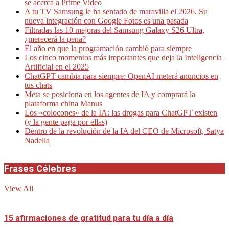
se acerca a Prime Video
A tu TV Samsung le ha sentado de maravilla el 2026. Su
nueva integración con Google Fotos es una pasada
Filtradas las 10 mejoras del Samsung Galaxy S26 Ultra,
¿merecerá la pena?
El año en que la programación cambió para siempre
Los cinco momentos más importantes que deja la Inteligencia
Artificial en el 2025
ChatGPT cambia para siempre: OpenAI meterá anuncios en
tus chats
Meta se posiciona en los agentes de IA y comprará la
plataforma china Manus
Los «colocones» de la IA: las drogas para ChatGPT existen
(y la gente paga por ellas)
Dentro de la revolución de la IA del CEO de Microsoft, Satya
Nadella
Frases Célebres
View All
15 afirmaciones de gratitud para tu día a día