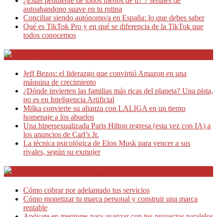
¿Estás pendiente de todos menos de ti? 7 señales de
autoabandono suave en tu rutina
Conciliar siendo autónomo/a en España: lo que debes saber
Qué es TikTok Pro y en qué se diferencia de la TikTok que
todos conocemos
Café Emprendedor
Jeff Bezos: el liderazgo que convirtió Amazon en una
máquina de crecimiento
¿Dónde invierten las familias más ricas del planeta? Una pista,
no es en Inteligencia Artificial
Milka convierte su alianza con LALIGA en un tierno
homenaje a los abuelos
Una hipersexualizada Paris Hilton regresa (esta vez con IA) a
los anuncios de Carl’s Jr.
La técnica psicológica de Elon Musk para vencer a sus
rivales, según su exmujer
Teletrabajo y Negocios
Cómo cobrar por adelantado tus servicios
Cómo monetizar tu marca personal y construir una marca
rentable
Apóyate en mentores para avanzar con tus proyectos paralelos