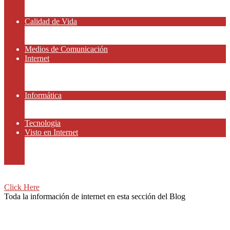
Amor y Relaciones
Frases Célebres
Calidad de Vida
Salud
Dinero y Finanzas
Medios de Comunicación
Internet
Redes Sociales
Gammers y E-sport
Recursos Gratis
Informática
Apps y Smartphones
Domotica
Tecnologia
Visto en Internet
Películas
Motor
Viajar
Click Here
Toda la información de internet en esta sección del Blog