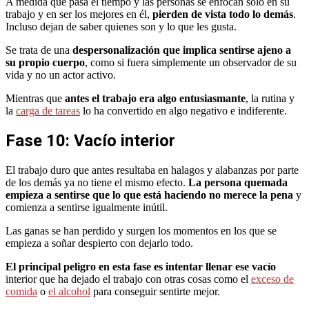
A medida que pasa el tiempo y las personas se enfocan solo en su
trabajo y en ser los mejores en él,
pierden de vista todo lo demás
.
Incluso dejan de saber quienes son y lo que les gusta.
Se trata de una
despersonalización que implica sentirse ajeno a
su propio cuerpo
, como si fuera simplemente un observador de su
vida y no un actor activo.
Mientras que
antes el trabajo era algo entusiasmante
, la rutina y
la
carga de tareas
lo ha convertido en algo negativo e indiferente.
Fase 10: Vacío interior
El trabajo duro que antes resultaba en halagos y alabanzas por parte
de los demás ya no tiene el mismo efecto.
La persona quemada
empieza a sentirse que lo que está haciendo no merece la pena
y
comienza a sentirse igualmente inútil.
Las ganas se han perdido y surgen los momentos en los que se
empieza a soñar despierto con dejarlo todo.
El principal peligro en esta fase es intentar llenar ese vacío
interior que ha dejado el trabajo con otras cosas como el
exceso de
comida
o
el alcohol
para conseguir sentirte mejor.