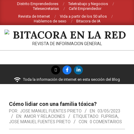
Saltar
Distrito Emprendedores
Teletrabajo y Negocios
Telesecretarias
Café Emprendedor
al
Revista de Internet
Vida a partir de los 50 años
contenido
Hablemos de sexo
Bitacora de IA
BITACORA
REVISTA DE INFORMACION GENERAL
EN
LA
Menú
RED
de
Toda la información de internet en esta sección del Blog
navegación
principal
Cómo lidiar con una familia tóxica?
POR:
JOSE MANUEL FUENTES PRIETO
EN:
03/05/2023
EN:
AMOR Y RELACIONES
ETIQUETADO:
FUPRISA
,
JOSE MANUEL FUENTES PRIETO
CON:
0 COMENTARIOS