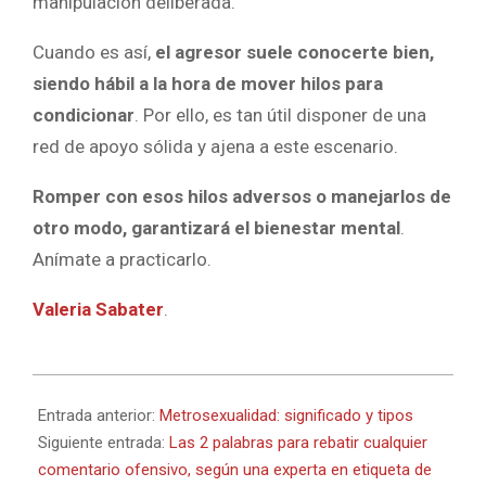
manipulación deliberada.
Cuando es así,
el agresor suele conocerte bien,
siendo hábil a la hora de mover hilos para
condicionar
. Por ello, es tan útil disponer de una
red de apoyo sólida y ajena a este escenario.
Romper con esos hilos adversos o manejarlos de
otro modo, garantizará el bienestar mental
.
Anímate a practicarlo.
Valeria Sabater
.
2023-
05-
Entrada anterior:
Metrosexualidad: significado y tipos
03
Siguiente entrada:
Las 2 palabras para rebatir cualquier
comentario ofensivo, según una experta en etiqueta de