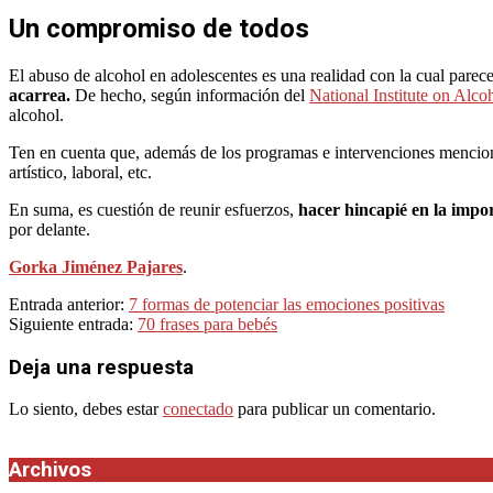
Un compromiso de todos
El abuso de alcohol en adolescentes es una realidad con la cual pare
acarrea.
De hecho, según información del
National Institute on Alc
alcohol.
Ten en cuenta que, además de los programas e intervenciones menciona
artístico, laboral, etc.
En suma, es cuestión de reunir esfuerzos,
hacer hincapié en la impor
por delante.
Gorka Jiménez Pajares
.
2023-
Entrada anterior:
7 formas de potenciar las emociones positivas
09-
Siguiente entrada:
70 frases para bebés
19
Deja una respuesta
Lo siento, debes estar
conectado
para publicar un comentario.
Archivos