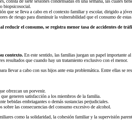
es, consta de siete sesiones condensadas en una semana, las cuales tie
o biopsicosocial.
ón que se lleva a cabo en el contexto familiar y escolar, dirigido a jóve
actores de riesgo para disminuir la vulnerabilidad que el consumo de est
,
al reducir el consumo, se registra menor tasa de accidentes de tráf
su contexto.
En este sentido, las familias juegan un papel importante al
res resultados que cuando hay un tratamiento exclusivo con el menor.
ra llevar a cabo con sus hijos ante esta problemática. Entre ellas se resa
que ofrezcan un porvenir.
 que generen satisfacción a los miembros de la familia.
nte bebidas embriagantes o demás sustancias perjudiciales.
os sobre las consecuencias del consumo excesivo de alcohol.
miliares como la solidaridad, la cohesión familiar y la supervisión parent