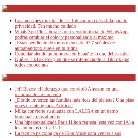
Telesecretarias
Los mensajes directos de TikTok son una pesadilla para tu
privacidad. Ten mucho cuidado
WhatsApp Plus ahora es una versión oficial de WhatsApp:
podrás cambiar el color y personalizarlo al máximo
¿Estás pendiente de todos menos de ti? 7 señales de
autoabandono suave en tu rutina
Conciliar siendo autónomo/a en España: lo que debes saber
Qué es TikTok Pro y en qué se diferencia de la TikTok que
todos conocemos
Café Emprendedor
Jeff Bezos: el liderazgo que convirtió Amazon en una
máquina de crecimiento
¿Dónde invierten las familias más ricas del planeta? Una pista,
no es en Inteligencia Artificial
Milka convierte su alianza con LALIGA en un tierno
homenaje a los abuelos
Una hipersexualizada Paris Hilton regresa (esta vez con IA) a
los anuncios de Carl’s Jr.
La técnica psicológica de Elon Musk para vencer a sus