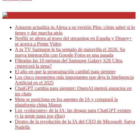
Internet en Bitacora en la Red
Amazon actualiza tu Alexa a su versión Plus: cómo saber si lo
tienes y dar marcha atrás
Netflix se aferra al trono del streaming en España y Disney+
se acerca a Prime Video
A tu TV Samsung le ha sentado de maravilla el 2026. Su
nueva integración con Google Fotos es una pasada
Filtradas las 10 mejoras del Samsung Galaxy S26 Ultra,
¿merecerá la pena?
El año en que la programación cambió para siempre
Los cinco momentos más importantes que deja la Inteligencia
Artificial en el 2025
ChatGPT cambia para siempre: OpenAI meterá anuncios en
tus chats
Meta se posiciona en los agentes de IA y comprará la
plataforma china Manus
Los «colocones» de la IA: las drogas para ChatGPT existen
(y la gente paga por ellas)
Dentro de la revolución de la IA del CEO de Microsoft, Satya
Nadella