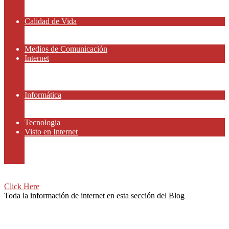
Amor y Relaciones
Frases Célebres
Calidad de Vida
Salud
Dinero y Finanzas
Medios de Comunicación
Internet
Redes Sociales
Gammers y E-sport
Recursos Gratis
Informática
Apps y Smartphones
Domotica
Tecnologia
Visto en Internet
Películas
Motor
Viajar
Click Here
Toda la información de internet en esta sección del Blog