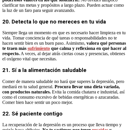
clarificar tus metas y propósitos a largo plazo. Pueden actuar como
la luz de un faro para seguir avanzando.
20. Detecta lo que no mereces en tu vida
Siempre llega un momento en que es necesario hacer limpieza en tu
vida. Tomar conciencia de qué tareas o responsabilidades no te
hacen sentir bien es un buen paso. Asimismo,
valora qué personas
te traen más
sufrimiento
que calma y reflexiona en qué hacer al
respecto.
A veces, al dejar atrás ciertas cosas y presencias, obtienes
el oxígeno vital que necesitas.
21. Sí a la alimentación saludable
Comer de manera saludable no hará que superes la depresión, pero
mediará en tu salud general.
Procura llevar una dieta variada,
con productos naturales.
Evita la comida chatarra e industrial, así
como el consumo excesivo de bebidas energéticas o azucaradas.
Comer bien hace sentir un poco mejor.
22. Sé paciente contigo
La recuperación de la depresión es un proceso que lleva tiempo y
quizás haya altibajos.
No te castigues por tener
recaídas
y