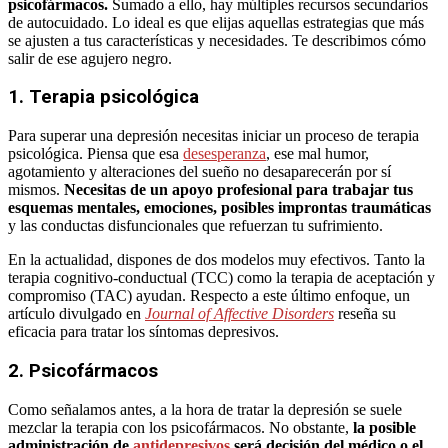
psicofármacos.
Sumado a ello, hay múltiples recursos secundarios
de autocuidado. Lo ideal es que elijas aquellas estrategias que más
se ajusten a tus características y necesidades. Te describimos cómo
salir de ese agujero negro.
1. Terapia psicológica
Para superar una depresión necesitas iniciar un proceso de terapia
psicológica. Piensa que esa
desesperanza
, ese mal humor,
agotamiento y alteraciones del sueño no desaparecerán por sí
mismos.
Necesitas de un apoyo profesional para trabajar tus
esquemas mentales, emociones, posibles improntas traumáticas
y las conductas disfuncionales que refuerzan tu sufrimiento.
En la actualidad, dispones de dos modelos muy efectivos. Tanto la
terapia cognitivo-conductual (TCC) como la terapia de aceptación y
compromiso (TAC) ayudan. Respecto a este último enfoque, un
artículo divulgado en
Journal of Affective Disorders
reseña su
eficacia para tratar los síntomas depresivos.
2. Psicofármacos
Como señalamos antes, a la hora de tratar la depresión se suele
mezclar la terapia con los psicofármacos. No obstante,
la posible
administración de
antidepresivos
será decisión del médico o el