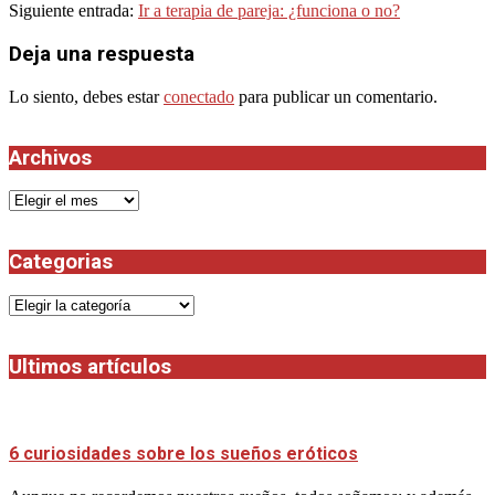
20
Siguiente entrada:
Ir a terapia de pareja: ¿funciona o no?
Deja una respuesta
Lo siento, debes estar
conectado
para publicar un comentario.
Archivos
Archivos
Categorias
Categorias
Ultimos artículos
6 curiosidades sobre los sueños eróticos