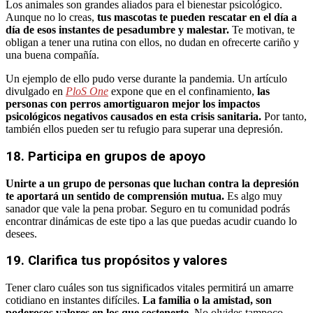
Los animales son grandes aliados para el bienestar psicológico.
Aunque no lo creas,
tus mascotas te pueden rescatar en el día a
día de esos instantes de pesadumbre y malestar.
Te motivan, te
obligan a tener una rutina con ellos, no dudan en ofrecerte cariño y
una buena compañía.
Un ejemplo de ello pudo verse durante la pandemia. Un artículo
divulgado en
PloS One
expone que en el confinamiento,
las
personas con perros amortiguaron mejor los impactos
psicológicos negativos causados ​​en esta crisis sanitaria.
Por tanto,
también ellos pueden ser tu refugio para superar una depresión.
18. Participa en grupos de apoyo
Unirte a un grupo de personas que luchan contra la depresión
te aportará un sentido de comprensión mutua.
Es algo muy
sanador que vale la pena probar. Seguro en tu comunidad podrás
encontrar dinámicas de este tipo a las que puedas acudir cuando lo
desees.
19. Clarifica tus propósitos y valores
Tener claro cuáles son tus significados vitales permitirá un amarre
cotidiano en instantes difíciles.
La familia o la amistad, son
poderosos valores en los que sostenerte.
No olvides tampoco