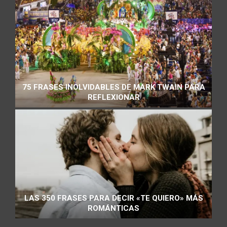
75 FRASES INOLVIDABLES DE MARK TWAIN PARA
REFLEXIONAR
LAS 350 FRASES PARA DECIR «TE QUIERO» MÁS
ROMÁNTICAS