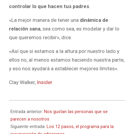
controlar lo que hacen tus padres
.
«La mejor manera de tener una
dinámica de
relación sana
, sea como sea, es modelar y dar lo
que queremos recibir», dice.
«Así que si estamos a la altura por nuestro lado y
ellos no, al menos estamos haciendo nuestra parte,
y eso nos ayudará a establecer mejores límites».
Clay Walker,
Insider
2023-
07-
Entrada anterior:
Nos gustan las personas que se
12
parecen a nosotros
Siguiente entrada:
Los 12 pasos, el programa para la
recuperación de adicciones