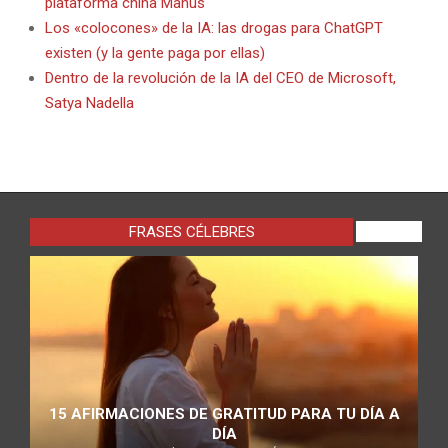
plataforma china Manus
Los «colocones» de la IA: las drogas para ChatGPT
existen (y la gente paga por ellas)
Dentro de la revolución de la IA del CEO de Microsoft,
Satya Nadella
FRASES CÉLEBRES
VIEW ALL
15 AFIRMACIONES DE GRATITUD PARA TU DÍA A
DÍA