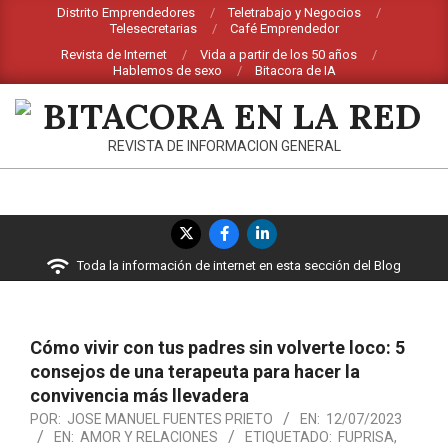
Saltar
Distrito Emprendedores
Teletrabajo y Negocios
Telesecretarias
Café Emprendedor
al
Revista de Internet
Vida a partir de los 50 años
contenido
Hablemos de sexo
Bitacora de IA
BITACORA
REVISTA DE INFORMACION GENERAL
EN
LA
Menú
RED
de
Toda la información de internet en esta sección del Blog
navegación
principal
Cómo vivir con tus padres sin volverte loco: 5
consejos de una terapeuta para hacer la
convivencia más llevadera
POR:
JOSE MANUEL FUENTES PRIETO
EN:
12/07/2023
EN:
AMOR Y RELACIONES
ETIQUETADO:
FUPRISA
,