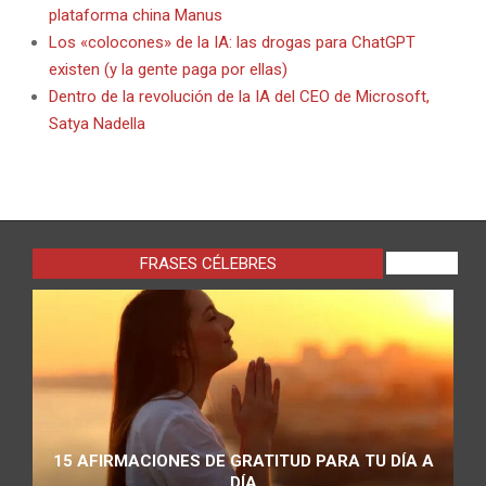
plataforma china Manus
Los «colocones» de la IA: las drogas para ChatGPT
existen (y la gente paga por ellas)
Dentro de la revolución de la IA del CEO de Microsoft,
Satya Nadella
FRASES CÉLEBRES
VIEW ALL
15 AFIRMACIONES DE GRATITUD PARA TU DÍA A
DÍA