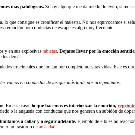
rones más patológicos.
Si hay algo que me da miedo, lo evito; si me sie
la, lo que consigue es cronificar el malestar. No nos equivocamos si 
r esa emoción por conductas de escape es algo muy frecuente.
os y en sus explosivas
rabietas
.
Dejarse llevar por la emoción sentida
e los demás.
edos irracionales que limitan por completo nuestras vidas. Este es otr
derivamos en conductas de las que más tarde nos arrepentimos.
n. En este caso,
lo que hacemos es interiorizar la emoción,
reprimir
 miedo o la angustia con conductas que nos generen un subidón de dopam
limitamos a callar y a seguir adelante
. Ejemplo de ello es no reaccio
ón o un trastorno de
ansiedad
.