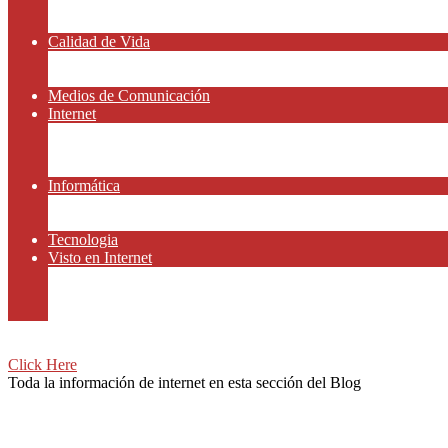
Amor y Relaciones
Frases Célebres
Calidad de Vida
Salud
Dinero y Finanzas
Medios de Comunicación
Internet
Redes Sociales
Gammers y E-sport
Recursos Gratis
Informática
Apps y Smartphones
Domotica
Tecnologia
Visto en Internet
Películas
Motor
Viajar
Click Here
Toda la información de internet en esta sección del Blog