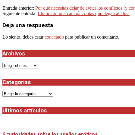
2022-
Entrada anterior:
Por qué necesitas dejar de evitar los conflictos (y có
11-
Siguiente entrada:
Llorar con una canción: notas que llegan al alma
26
Deja una respuesta
Lo siento, debes estar
conectado
para publicar un comentario.
Archivos
Archivos
Categorias
Categorias
Ultimos artículos
6 curiosidades sobre los sueños eróticos