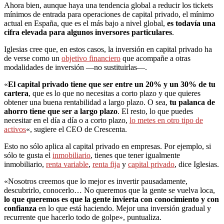
Ahora bien, aunque haya una tendencia global a reducir los tickets
mínimos de entrada para operaciones de capital privado, el mínimo
actual en España, que es el más bajo a nivel global,
es todavía una
cifra elevada para algunos inversores particulares
.
Iglesias cree que, en estos casos, la inversión en capital privado ha
de verse como un
objetivo financiero
que acompañe a otras
modalidades de inversión —no sustituirlas—.
«
El capital privado tiene que ser entre un 20% y un 30% de tu
cartera
, que es lo que no necesitas a corto plazo y que quieres
obtener una buena rentabilidad a largo plazo. O sea,
tu palanca de
ahorro tiene que ser a largo plazo
. El resto, lo que puedes
necesitar en el día a día o a corto plazo,
lo metes en otro tipo de
activos
«, sugiere el CEO de Crescenta.
Esto no sólo aplica al capital privado en empresas. Por ejemplo, si
sólo te gusta el
inmobiliario
, tienes que tener igualmente
inmobiliario,
renta variable
,
renta fija
y
capital privado
, dice Iglesias.
«Nosotros creemos que lo mejor es invertir pausadamente,
descubrirlo, conocerlo… No queremos que la gente se vuelva loca,
lo que queremos es que la gente invierta con conocimiento y con
confianza
en lo que está haciendo. Mejor una inversión gradual y
recurrente que hacerlo todo de golpe», puntualiza.