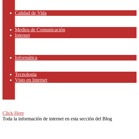
Amor y Relaciones
Frases Célebres
Calidad de Vida
Salud
Dinero y Finanzas
Medios de Comunicación
Internet
Redes Sociales
Gammers y E-sport
Recursos Gratis
Informática
Apps y Smartphones
Domotica
Tecnologia
Visto en Internet
Películas
Motor
Viajar
Click Here
Toda la información de internet en esta sección del Blog