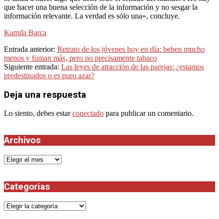
que hacer una buena selección de la información y no sesgar la
información relevante. La verdad es sólo una», concluye.
Kamila Barca
2024-
Entrada anterior:
Retrato de los jóvenes hoy en día: beben mucho
04-
menos y fuman más, pero no precisamente tabaco
07
Siguiente entrada:
Las leyes de atracción de las parejas: ¿estamos
predestinados o es puro azar?
Deja una respuesta
Lo siento, debes estar
conectado
para publicar un comentario.
Archivos
Archivos
Categorias
Categorias