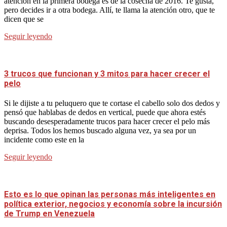
atención en la primera bodega es de la cosecha de 2016. Te gusta,
pero decides ir a otra bodega. Allí, te llama la atención otro, que te
dicen que se
Seguir leyendo
3 trucos que funcionan y 3 mitos para hacer crecer el
pelo
Si le dijiste a tu peluquero que te cortase el cabello solo dos dedos y
pensó que hablabas de dedos en vertical, puede que ahora estés
buscando desesperadamente trucos para hacer crecer el pelo más
deprisa. Todos los hemos buscado alguna vez, ya sea por un
incidente como este en la
Seguir leyendo
Esto es lo que opinan las personas más inteligentes en
política exterior, negocios y economía sobre la incursión
de Trump en Venezuela