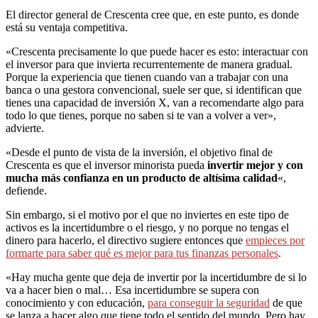
El director general de Crescenta cree que, en este punto, es donde
está su ventaja competitiva.
«Crescenta precisamente lo que puede hacer es esto: interactuar con
el inversor para que invierta recurrentemente de manera gradual.
Porque la experiencia que tienen cuando van a trabajar con una
banca o una gestora convencional, suele ser que, si identifican que
tienes una capacidad de inversión X, van a recomendarte algo para
todo lo que tienes, porque no saben si te van a volver a ver»,
advierte.
«Desde el punto de vista de la inversión, el objetivo final de
Crescenta es que el inversor minorista pueda
invertir mejor y con
mucha más confianza en un producto de altísima calidad
«,
defiende.
Sin embargo, si el motivo por el que no inviertes en este tipo de
activos es la incertidumbre o el riesgo, y no porque no tengas el
dinero para hacerlo, el directivo sugiere entonces que
empieces por
formarte para saber qué es mejor para tus finanzas personales
.
«Hay mucha gente que deja de invertir por la incertidumbre de si lo
va a hacer bien o mal… Esa incertidumbre se supera con
conocimiento y con educación,
para conseguir la seguridad
de que
se lanza a hacer algo que tiene todo el sentido del mundo. Pero hay