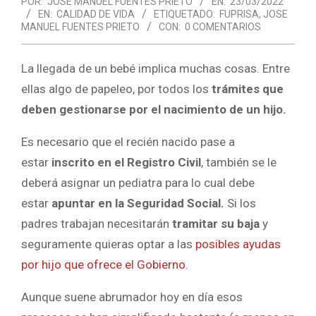
POR:
JOSE MANUEL FUENTES PRIETO
EN:
23/03/2022
EN:
CALIDAD DE VIDA
ETIQUETADO:
FUPRISA
,
JOSE
MANUEL FUENTES PRIETO
CON:
0 COMENTARIOS
La llegada de un bebé implica muchas cosas. Entre
ellas algo de papeleo, por todos los
trámites que
deben gestionarse por el nacimiento de un hijo.
Es necesario que el recién nacido pase a
estar
inscrito en el Registro Civil
, también se le
deberá asignar un pediatra para lo cual debe
estar
apuntar en la Seguridad Social.
Si los
padres trabajan necesitarán
tramitar su baja
y
seguramente quieras optar a las
posibles ayudas
por hijo que ofrece el Gobierno.
Aunque suene abrumador hoy en día esos