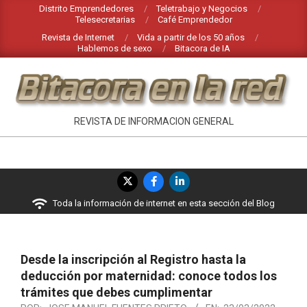
Saltar
Distrito Emprendedores
Teletrabajo y Negocios
Telesecretarias
Café Emprendedor
al
Revista de Internet
Vida a partir de los 50 años
contenido
Hablemos de sexo
Bitacora de IA
BITACORA
REVISTA DE INFORMACION GENERAL
EN
LA
Menú
RED
de
Toda la información de internet en esta sección del Blog
navegación
principal
Desde la inscripción al Registro hasta la
deducción por maternidad: conoce todos los
trámites que debes cumplimentar