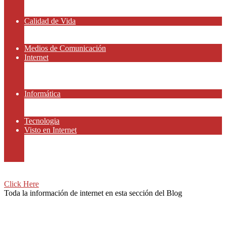
Amor y Relaciones
Frases Célebres
Calidad de Vida
Salud
Dinero y Finanzas
Medios de Comunicación
Internet
Redes Sociales
Gammers y E-sport
Recursos Gratis
Informática
Apps y Smartphones
Domotica
Tecnologia
Visto en Internet
Películas
Motor
Viajar
Click Here
Toda la información de internet en esta sección del Blog