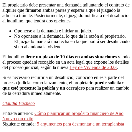
El propietario debe presentar una demanda adjuntando el contrato de
alquiler que firmaron ambas partes y esperar a que el juzgado la
admita a trámite. Posteriormente, el juzgado notificará del desahucio
al inquilino, que tendrá dos opciones:
Oponerse a la demanda e iniciar un juicio.
No oponerse a la demanda, lo que da la razón al propietario.
El juzgado marcará una fecha en la que podrá ser desahuciado
si no abandona la vivienda.
El inquilino
tiene un plazo de 10 días en ambas situaciones
y todo
el proceso quedará recogido en un acta legal que expone los detalles
del proceso judicial, según la nueva
Ley de Vivienda de 2023
.
Si es necesario recurrir a un desahucio, conocido en esta parte del
proceso judicial como lanzamiento, el propietario
puede solicitar
que esté presente la policía y un cerrajero
para realizar un cambio
de la cerradura inmediatamente.
Claudia Pacheco
2024-
Entrada anterior:
Cómo planificar un propósito financiero de Año
01-
Nuevo con éxito
14
Siguiente entrada:
5 argumentos para desmontar a un terraplanista