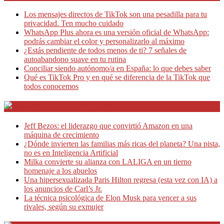
Los mensajes directos de TikTok son una pesadilla para tu
privacidad. Ten mucho cuidado
WhatsApp Plus ahora es una versión oficial de WhatsApp:
podrás cambiar el color y personalizarlo al máximo
¿Estás pendiente de todos menos de ti? 7 señales de
autoabandono suave en tu rutina
Conciliar siendo autónomo/a en España: lo que debes saber
Qué es TikTok Pro y en qué se diferencia de la TikTok que
todos conocemos
Café Emprendedor
Jeff Bezos: el liderazgo que convirtió Amazon en una
máquina de crecimiento
¿Dónde invierten las familias más ricas del planeta? Una pista,
no es en Inteligencia Artificial
Milka convierte su alianza con LALIGA en un tierno
homenaje a los abuelos
Una hipersexualizada Paris Hilton regresa (esta vez con IA) a
los anuncios de Carl’s Jr.
La técnica psicológica de Elon Musk para vencer a sus
rivales, según su exmujer