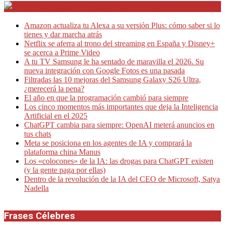
Internet en Bitacora en la Red
Amazon actualiza tu Alexa a su versión Plus: cómo saber si lo
tienes y dar marcha atrás
Netflix se aferra al trono del streaming en España y Disney+
se acerca a Prime Video
A tu TV Samsung le ha sentado de maravilla el 2026. Su
nueva integración con Google Fotos es una pasada
Filtradas las 10 mejoras del Samsung Galaxy S26 Ultra,
¿merecerá la pena?
El año en que la programación cambió para siempre
Los cinco momentos más importantes que deja la Inteligencia
Artificial en el 2025
ChatGPT cambia para siempre: OpenAI meterá anuncios en
tus chats
Meta se posiciona en los agentes de IA y comprará la
plataforma china Manus
Los «colocones» de la IA: las drogas para ChatGPT existen
(y la gente paga por ellas)
Dentro de la revolución de la IA del CEO de Microsoft, Satya
Nadella
Frases Célebres