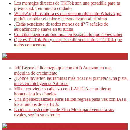
Los mensajes directos de TikTok son una pesadilla para tu
privacidad. Ten mucho cuidado
WhatsApp Plus ahora es una versión oficial de WhatsApp:
podrás cambiar el color y personalizarlo al máximo
¿Estás pendiente de todos menos de ti? 7 señales de
autoabandono suave en tu rutina
Conciliar siendo autónomo/a en España: lo que debes saber
Qué es TikTok Pro y en qué se diferencia de la TikTok que
todos conocemos
Café Emprendedor
Jeff Bezos: el liderazgo que convirtió Amazon en una
máquina de crecimiento
¿Dónde invierten las familias más ricas del planeta? Una pista,
no es en Inteligencia Artificial
Milka convierte su alianza con LALIGA en un tierno
homenaje a los abuelos
Una hipersexualizada Paris Hilton regresa (esta vez con IA) a
los anuncios de Carl’s Jr.
La técnica psicológica de Elon Musk para vencer a sus
rivales, según su exmujer
Teletrabajo y Negocios