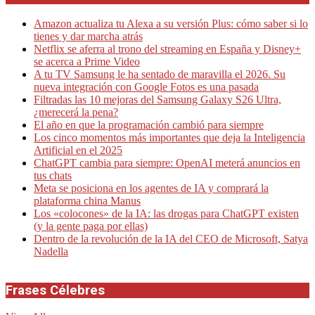
Amazon actualiza tu Alexa a su versión Plus: cómo saber si lo
tienes y dar marcha atrás
Netflix se aferra al trono del streaming en España y Disney+
se acerca a Prime Video
A tu TV Samsung le ha sentado de maravilla el 2026. Su
nueva integración con Google Fotos es una pasada
Filtradas las 10 mejoras del Samsung Galaxy S26 Ultra,
¿merecerá la pena?
El año en que la programación cambió para siempre
Los cinco momentos más importantes que deja la Inteligencia
Artificial en el 2025
ChatGPT cambia para siempre: OpenAI meterá anuncios en
tus chats
Meta se posiciona en los agentes de IA y comprará la
plataforma china Manus
Los «colocones» de la IA: las drogas para ChatGPT existen
(y la gente paga por ellas)
Dentro de la revolución de la IA del CEO de Microsoft, Satya
Nadella
Frases Célebres