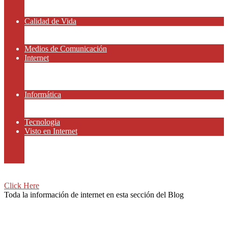
Amor y Relaciones
Frases Célebres
Calidad de Vida
Salud
Dinero y Finanzas
Medios de Comunicación
Internet
Redes Sociales
Gammers y E-sport
Recursos Gratis
Informática
Apps y Smartphones
Domotica
Tecnologia
Visto en Internet
Películas
Motor
Viajar
Click Here
Toda la información de internet en esta sección del Blog