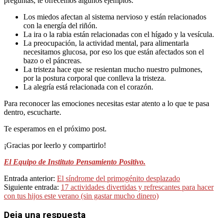
preguntas, te ofrecemos algunos ejemplos:
Los miedos afectan al sistema nervioso y están relacionados
con la energía del riñón.
La ira o la rabia están relacionadas con el hígado y la vesícula.
La preocupación, la actividad mental, para alimentarla
necesitamos glucosa, por eso los que están afectados son el
bazo o el páncreas.
La tristeza hace que se resientan mucho nuestro pulmones,
por la postura corporal que conlleva la tristeza.
La alegría está relacionada con el corazón.
Para reconocer las emociones necesitas estar atento a lo que te pasa
dentro, escucharte.
Te esperamos en el próximo post.
¡Gracias por leerlo y compartirlo!
El Equipo de Instituto Pensamiento Positivo.
2022-
Entrada anterior:
El síndrome del primogénito desplazado
07-
Siguiente entrada:
17 actividades divertidas y refrescantes para hacer
23
con tus hijos este verano (sin gastar mucho dinero)
Deja una respuesta