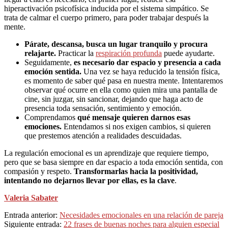
hiperactivación psicofísica inducida por el sistema simpático. Se
trata de calmar el cuerpo primero, para poder trabajar después la
mente.
Párate, descansa, busca un lugar tranquilo y procura
relajarte.
Practicar la
respiración profunda
puede ayudarte.
Seguidamente,
es necesario dar espacio y presencia a cada
emoción sentida.
Una vez se haya reducido la tensión física,
es momento de saber qué pasa en nuestra mente. Intentaremos
observar qué ocurre en ella como quien mira una pantalla de
cine, sin juzgar, sin sancionar, dejando que haga acto de
presencia toda sensación, sentimiento y emoción.
Comprendamos
qué mensaje quieren darnos esas
emociones.
Entendamos si nos exigen cambios, si quieren
que prestemos atención a realidades descuidadas.
La regulación emocional es un aprendizaje que requiere tiempo,
pero que se basa siempre en dar espacio a toda emoción sentida, con
compasión y respeto.
Transformarlas hacia la positividad,
intentando no dejarnos llevar por ellas, es la clave
.
Valeria Sabater
2021-
Entrada anterior:
Necesidades emocionales en una relación de pareja
07-
Siguiente entrada:
22 frases de buenas noches para alguien especial