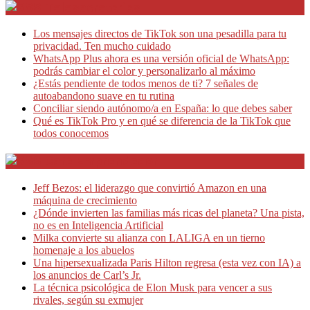
Telesecretarias
Los mensajes directos de TikTok son una pesadilla para tu
privacidad. Ten mucho cuidado
WhatsApp Plus ahora es una versión oficial de WhatsApp:
podrás cambiar el color y personalizarlo al máximo
¿Estás pendiente de todos menos de ti? 7 señales de
autoabandono suave en tu rutina
Conciliar siendo autónomo/a en España: lo que debes saber
Qué es TikTok Pro y en qué se diferencia de la TikTok que
todos conocemos
Café Emprendedor
Jeff Bezos: el liderazgo que convirtió Amazon en una
máquina de crecimiento
¿Dónde invierten las familias más ricas del planeta? Una pista,
no es en Inteligencia Artificial
Milka convierte su alianza con LALIGA en un tierno
homenaje a los abuelos
Una hipersexualizada Paris Hilton regresa (esta vez con IA) a
los anuncios de Carl’s Jr.
La técnica psicológica de Elon Musk para vencer a sus
rivales, según su exmujer