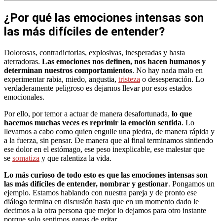
¿Por qué las emociones intensas son
las más difíciles de entender?
Dolorosas, contradictorias, explosivas, inesperadas y hasta
aterradoras.
Las emociones nos definen, nos hacen humanos y
determinan nuestros comportamientos
. No hay nada malo en
experimentar rabia, miedo, angustia,
tristeza
o desesperación. Lo
verdaderamente peligroso es dejarnos llevar por esos estados
emocionales.
Por ello, por temor a actuar de manera desafortunada,
lo que
hacemos muchas veces es reprimir la emoción sentida
. Lo
llevamos a cabo como quien engulle una piedra, de manera rápida y
a la fuerza, sin pensar. De manera que al final terminamos sintiendo
ese dolor en el estómago, ese peso inexplicable, ese malestar que
se
somatiza
y que ralentiza la vida.
Lo más curioso de todo esto es que las emociones intensas son
las más difíciles de entender, nombrar y gestionar
. Pongamos un
ejemplo. Estamos hablando con nuestra pareja y de pronto ese
diálogo termina en discusión hasta que en un momento dado le
decimos a la otra persona que mejor lo dejamos para otro instante
porque solo sentimos ganas de gritar.