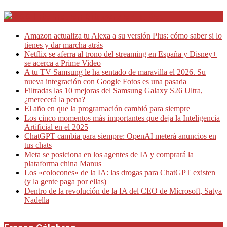
Internet en Bitacora en la Red
Amazon actualiza tu Alexa a su versión Plus: cómo saber si lo
tienes y dar marcha atrás
Netflix se aferra al trono del streaming en España y Disney+
se acerca a Prime Video
A tu TV Samsung le ha sentado de maravilla el 2026. Su
nueva integración con Google Fotos es una pasada
Filtradas las 10 mejoras del Samsung Galaxy S26 Ultra,
¿merecerá la pena?
El año en que la programación cambió para siempre
Los cinco momentos más importantes que deja la Inteligencia
Artificial en el 2025
ChatGPT cambia para siempre: OpenAI meterá anuncios en
tus chats
Meta se posiciona en los agentes de IA y comprará la
plataforma china Manus
Los «colocones» de la IA: las drogas para ChatGPT existen
(y la gente paga por ellas)
Dentro de la revolución de la IA del CEO de Microsoft, Satya
Nadella