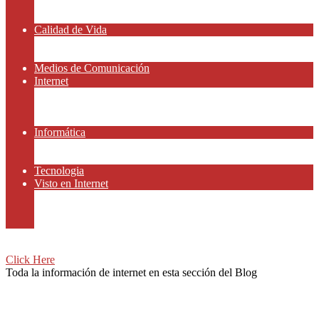
Amor y Relaciones
Frases Célebres
Calidad de Vida
Salud
Dinero y Finanzas
Medios de Comunicación
Internet
Redes Sociales
Gammers y E-sport
Recursos Gratis
Informática
Apps y Smartphones
Domotica
Tecnologia
Visto en Internet
Películas
Motor
Viajar
Click Here
Toda la información de internet en esta sección del Blog