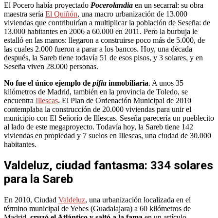
El Pocero había proyectado
Pocerolandia
en un secarral: su obra
maestra sería
El Quiñón
, una macro urbanización de 13.000
viviendas que contribuirían a multiplicar la población de Seseña: de
13.000 habitantes en 2006 a 60.000 en 2011. Pero la burbuja le
estalló en las manos: llegaron a construirse poco más de 5.000, de
las cuales 2.000 fueron a parar a los bancos. Hoy, una década
después, la Sareb tiene todavía 51 de esos pisos, y 3 solares, y en
Seseña viven 28.000 personas.
No fue el único ejemplo de
pifia
inmobiliaria
. A unos 35
kilómetros de Madrid, también en la provincia de Toledo, se
encuentra
Illescas
. El Plan de Ordenación Municipal de 2010
contemplaba la construcción de 20.000 viviendas para unir el
municipio con El Señorío de Illescas. Seseña parecería un pueblecito
al lado de este megaproyecto. Todavía hoy, la Sareb tiene 142
viviendas en propiedad y 7 suelos en Illescas, una ciudad de 30.000
habitantes.
Valdeluz, ciudad fantasma: 334 solares
para la Sareb
En 2010, Ciudad
Valdeluz
, una urbanización localizada en el
término municipal de Yebes (Guadalajara) a 60 kilómetros de
Madrid,
cruzó el Atlántico y saltó a la fama
en un artículo