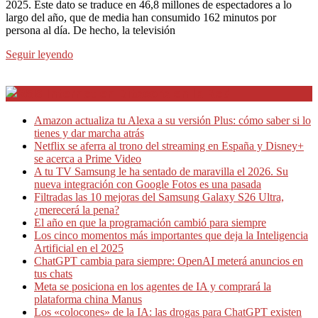
2025. Este dato se traduce en 46,8 millones de espectadores a lo
largo del año, que de media han consumido 162 minutos por
persona al día. De hecho, la televisión
Seguir leyendo
Internet en Bitacora en la Red
Amazon actualiza tu Alexa a su versión Plus: cómo saber si lo
tienes y dar marcha atrás
Netflix se aferra al trono del streaming en España y Disney+
se acerca a Prime Video
A tu TV Samsung le ha sentado de maravilla el 2026. Su
nueva integración con Google Fotos es una pasada
Filtradas las 10 mejoras del Samsung Galaxy S26 Ultra,
¿merecerá la pena?
El año en que la programación cambió para siempre
Los cinco momentos más importantes que deja la Inteligencia
Artificial en el 2025
ChatGPT cambia para siempre: OpenAI meterá anuncios en
tus chats
Meta se posiciona en los agentes de IA y comprará la
plataforma china Manus
Los «colocones» de la IA: las drogas para ChatGPT existen