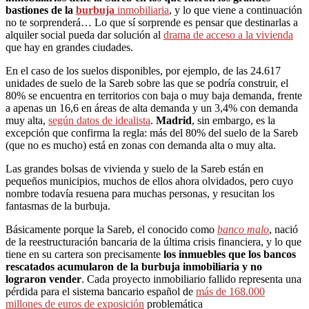
bastiones de la
burbuja
inmobiliaria
, y lo que viene a continuación
no te sorprenderá… Lo que sí sorprende es pensar que destinarlas a
alquiler social pueda dar solución al
drama de acceso a la vivienda
que hay en grandes ciudades.
En el caso de los suelos disponibles, por ejemplo, de las 24.617
unidades de suelo de la Sareb sobre las que se podría construir, el
80% se encuentra en territorios con baja o muy baja demanda, frente
a apenas un 16,6 en áreas de alta demanda y un 3,4% con demanda
muy alta,
según datos de idealista
.
Madrid
, sin embargo, es la
excepción que confirma la regla: más del 80% del suelo de la Sareb
(que no es mucho) está en zonas con demanda alta o muy alta.
Las grandes bolsas de vivienda y suelo de la Sareb están en
pequeños municipios, muchos de ellos ahora olvidados, pero cuyo
nombre todavía resuena para muchas personas, y resucitan los
fantasmas de la burbuja.
Básicamente porque la Sareb, el conocido como
banco malo
, nació
de la reestructuración bancaria de la última crisis financiera, y lo que
tiene en su cartera son precisamente
los inmuebles que los bancos
rescatados acumularon de la burbuja inmobiliaria y no
lograron vender
. Cada proyecto inmobiliario fallido representa una
pérdida para el sistema bancario español de
más de 168.000
millones de euros de exposición
problemática