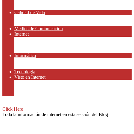
Amor y Relaciones
Frases Célebres
Calidad de Vida
Salud
Dinero y Finanzas
Medios de Comunicación
Internet
Redes Sociales
Gammers y E-sport
Recursos Gratis
Informática
Apps y Smartphones
Domotica
Tecnologia
Visto en Internet
Películas
Motor
Viajar
Click Here
Toda la información de internet en esta sección del Blog