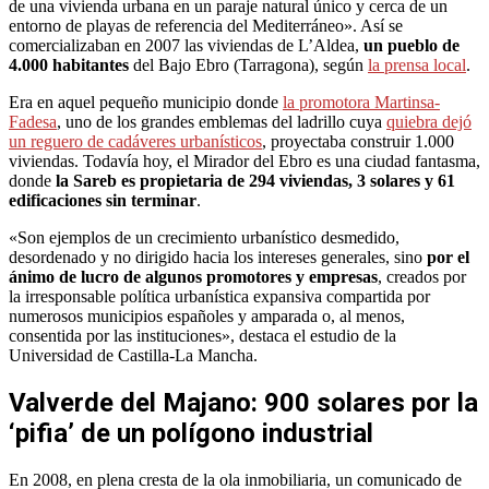
de una vivienda urbana en un paraje natural único y cerca de un
entorno de playas de referencia del Mediterráneo». Así se
comercializaban en 2007 las viviendas de L’Aldea,
un pueblo de
4.000 habitantes
del Bajo Ebro (Tarragona), según
la prensa local
.
Era en aquel pequeño municipio donde
la promotora Martinsa-
Fadesa
, uno de los grandes emblemas del ladrillo cuya
quiebra dejó
un reguero de cadáveres urbanísticos
, proyectaba construir 1.000
viviendas. Todavía hoy, el Mirador del Ebro es una ciudad fantasma,
donde
la Sareb es propietaria de 294 viviendas, 3 solares y 61
edificaciones sin terminar
.
«Son ejemplos de un crecimiento urbanístico desmedido,
desordenado y no dirigido hacia los intereses generales, sino
por el
ánimo de lucro de algunos promotores y empresas
, creados por
la irresponsable política urbanística expansiva compartida por
numerosos municipios españoles y amparada o, al menos,
consentida por las instituciones», destaca el estudio de la
Universidad de Castilla-La Mancha.
Valverde del Majano: 900 solares por la
‘pifia’ de un polígono industrial
En 2008, en plena cresta de la ola inmobiliaria, un comunicado de