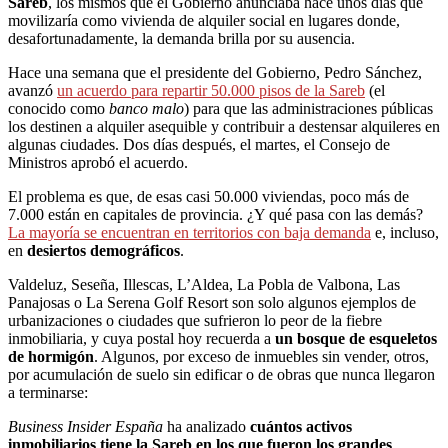
Sareb
, los mismos que el Gobierno anunciaba hace unos días que
movilizaría como vivienda de alquiler social en lugares donde,
desafortunadamente, la demanda brilla por su ausencia.
Hace una semana que el presidente del Gobierno, Pedro Sánchez,
avanzó
un acuerdo para repartir 50.000 pisos de la Sareb
(el
conocido como
banco malo
) para que las administraciones públicas
los destinen a alquiler asequible y contribuir a destensar alquileres en
algunas ciudades. Dos días después, el martes, el Consejo de
Ministros aprobó el acuerdo.
El problema es que, de esas casi 50.000 viviendas, poco más de
7.000 están en capitales de provincia. ¿Y qué pasa con las demás?
La mayoría se encuentran en territorios con baja demanda
e, incluso,
en
desiertos demográficos
.
Valdeluz, Seseña, Illescas, L’Aldea, La Pobla de Valbona, Las
Panajosas o La Serena Golf Resort son solo algunos ejemplos de
urbanizaciones o ciudades que sufrieron lo peor de la fiebre
inmobiliaria, y cuya postal hoy recuerda a
un bosque de esqueletos
de hormigón
. Algunos, por exceso de inmuebles sin vender, otros,
por acumulación de suelo sin edificar o de obras que nunca llegaron
a terminarse:
Business Insider España
ha analizado
cuántos activos
inmobiliarios tiene la Sareb en los que fueron los grandes