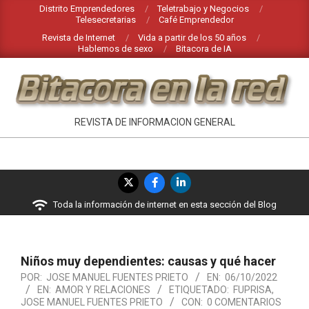
Saltar
Distrito Emprendedores
Teletrabajo y Negocios
Telesecretarias
Café Emprendedor
al
Revista de Internet
Vida a partir de los 50 años
contenido
Hablemos de sexo
Bitacora de IA
BITACORA
REVISTA DE INFORMACION GENERAL
EN
LA
Menú
RED
de
Toda la información de internet en esta sección del Blog
navegación
principal
Niños muy dependientes: causas y qué hacer
POR:
JOSE MANUEL FUENTES PRIETO
EN:
06/10/2022
EN:
AMOR Y RELACIONES
ETIQUETADO:
FUPRISA
,
JOSE MANUEL FUENTES PRIETO
CON:
0 COMENTARIOS