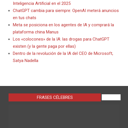
Inteligencia Artificial en el 2025
ChatGPT cambia para siempre: OpenAI meterá anuncios
en tus chats
Meta se posiciona en los agentes de IA y comprará la
plataforma china Manus
Los «colocones» de la IA: las drogas para ChatGPT
existen (y la gente paga por ellas)
Dentro de la revolución de la IA del CEO de Microsoft,
Satya Nadella
FRASES CÉLEBRES
VIEW ALL