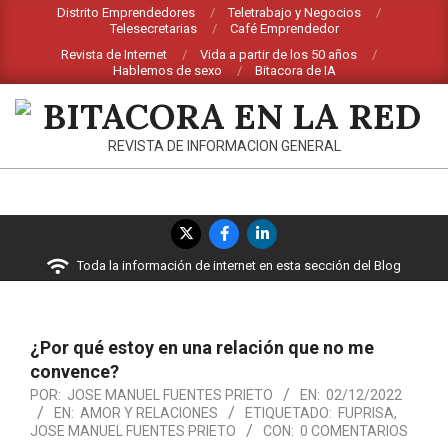
Saltar
Distrito Emprendedores
Teletrabajo y Negocios
Telesecretarias
Café Emprendedor
al
Revista de Internet
Vida a partir de los 50 años
contenido
Hablemos de sexo
Bitacora de IA
BITACORA
REVISTA DE INFORMACION GENERAL
EN
LA
Menú
RED
de
Toda la información de internet en esta sección del Blog
navegación
principal
¿Por qué estoy en una relación que no me
convence?
POR:
JOSE MANUEL FUENTES PRIETO
EN:
02/12/2022
EN:
AMOR Y RELACIONES
ETIQUETADO:
FUPRISA
,
JOSE MANUEL FUENTES PRIETO
CON:
0 COMENTARIOS