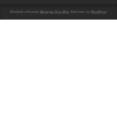
Diseñado utilizando
Magazine News Byte
. Funciona con
WordPress
.