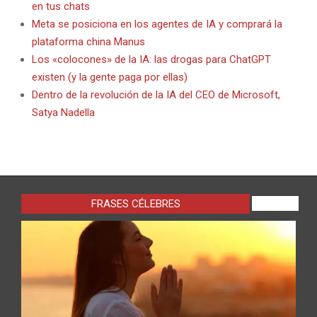
en tus chats
Meta se posiciona en los agentes de IA y comprará la
plataforma china Manus
Los «colocones» de la IA: las drogas para ChatGPT
existen (y la gente paga por ellas)
Dentro de la revolución de la IA del CEO de Microsoft,
Satya Nadella
FRASES CÉLEBRES
VIEW ALL