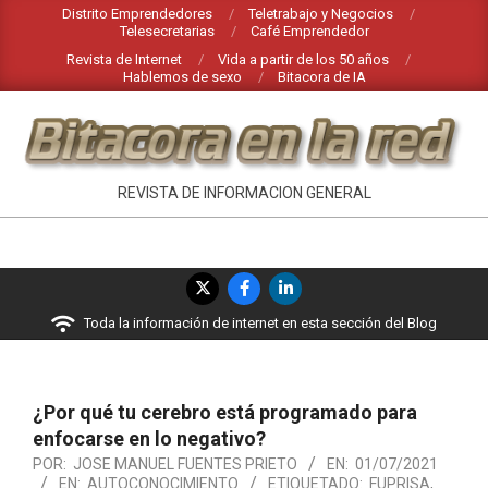
Saltar
Distrito Emprendedores
Teletrabajo y Negocios
Telesecretarias
Café Emprendedor
al
Revista de Internet
Vida a partir de los 50 años
contenido
Hablemos de sexo
Bitacora de IA
BITACORA
REVISTA DE INFORMACION GENERAL
EN
LA
Menú
RED
de
Toda la información de internet en esta sección del Blog
navegación
principal
¿Por qué tu cerebro está programado para
enfocarse en lo negativo?
POR:
JOSE MANUEL FUENTES PRIETO
EN:
01/07/2021
EN:
AUTOCONOCIMIENTO
ETIQUETADO:
FUPRISA
,