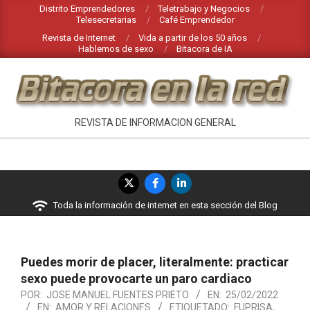
Saltar
Distrito Emprendedores
Teletrabajo y Negocios
Telesecretarias
Café Emprendedor
al
Revista de Internet
Vida a partir de los 50 años
contenido
Hablemos de sexo
Bitacora de IA
BITACORA
REVISTA DE INFORMACION GENERAL
EN
LA
Menú
RED
de
Toda la información de internet en esta sección del Blog
navegación
principal
Puedes morir de placer, literalmente: practicar
sexo puede provocarte un paro cardiaco
POR:
JOSE MANUEL FUENTES PRIETO
EN:
25/02/2022
EN:
AMOR Y RELACIONES
ETIQUETADO:
FUPRISA
,