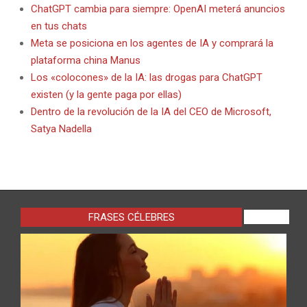
ChatGPT cambia para siempre: OpenAI meterá anuncios
en tus chats
Meta se posiciona en los agentes de IA y comprará la
plataforma china Manus
Los «colocones» de la IA: las drogas para ChatGPT
existen (y la gente paga por ellas)
Dentro de la revolución de la IA del CEO de Microsoft,
Satya Nadella
FRASES CÉLEBRES
VIEW ALL