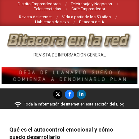
Saltar
Distrito Emprendedores
Teletrabajo y Negocios
Telesecretarias
Café Emprendedor
al
Revista de Internet
Vida a partir de los 50 años
contenido
Hablemos de sexo
Bitacora de IA
BITACORA
REVISTA DE INFORMACION GENERAL
EN
LA
RED
Menú
de
Toda la información de internet en esta sección del Blog
navegación
principal
Qué es el autocontrol emocional y cómo
puedo desarrollarlo