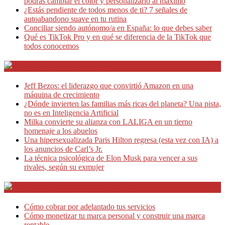
podrás cambiar el color y personalizarlo al máximo
¿Estás pendiente de todos menos de ti? 7 señales de
autoabandono suave en tu rutina
Conciliar siendo autónomo/a en España: lo que debes saber
Qué es TikTok Pro y en qué se diferencia de la TikTok que
todos conocemos
Café Emprendedor
Jeff Bezos: el liderazgo que convirtió Amazon en una
máquina de crecimiento
¿Dónde invierten las familias más ricas del planeta? Una pista,
no es en Inteligencia Artificial
Milka convierte su alianza con LALIGA en un tierno
homenaje a los abuelos
Una hipersexualizada Paris Hilton regresa (esta vez con IA) a
los anuncios de Carl’s Jr.
La técnica psicológica de Elon Musk para vencer a sus
rivales, según su exmujer
Teletrabajo y Negocios
Cómo cobrar por adelantado tus servicios
Cómo monetizar tu marca personal y construir una marca
rentable