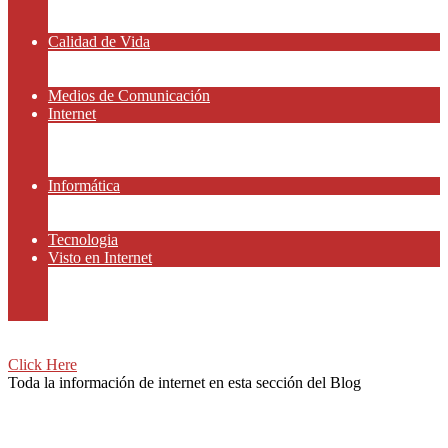
Amor y Relaciones
Frases Célebres
Calidad de Vida
Salud
Dinero y Finanzas
Medios de Comunicación
Internet
Redes Sociales
Gammers y E-sport
Recursos Gratis
Informática
Apps y Smartphones
Domotica
Tecnologia
Visto en Internet
Películas
Motor
Viajar
Click Here
Toda la información de internet en esta sección del Blog