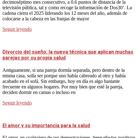
decimoséptimo mes consecutivo, a 0.6 puntos de distancia de la
televisión pública, tal y como recoge la información de Dos30‘. La
cadena cierra el 2025 liderando los 12 meses del año, además de
colocarse a la cabeza en las franjas de mayor
Seguir leyendo
Divorcio del sueño: la nueva técnica que aplican muchas
parejas por su propia salud
Antiguamente, si una pareja dormía separada, pero dentro de la
misma casa, solía ser porque uno había cabreado al otro y había
acabado en el sofá. Sin embargo, hoy en día es algo bastante
frecuente en algunos hogares. Por muy bien que esté la pareja,
deciden dormir en camas o incluso en
Seguir leyendo
El amor y su importancia para la salud
El amor, en cualquiera de sus demostraciones, tiene efectos positivos