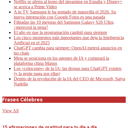
Netflix se aferra al trono del streaming en España y Disney+
se acerca a Prime Video
A tu TV Samsung le ha sentado de maravilla el 2026. Su
nueva integración con Google Fotos es una pasada
Filtradas las 10 mejoras del Samsung Galaxy S26 Ultra,
¿merecerá la pena?
El año en que la programación cambió para siempre
Los cinco momentos más importantes que deja la Inteligencia
Artificial en el 2025
ChatGPT cambia para siempre: OpenAI meterá anuncios en
tus chats
Meta se posiciona en los agentes de IA y comprará la
plataforma china Manus
Los «colocones» de la IA: las drogas para ChatGPT existen
(y la gente paga por ellas)
Dentro de la revolución de la IA del CEO de Microsoft, Satya
Nadella
Frases Célebres
View All
15 afirmaciones de gratitud para tu día a día