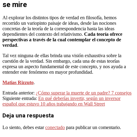
se mire
Al explorar los distintos tipos de verdad en filosofía, hemos
recorrido un variopinto paisaje de ideas, desde las nociones
concretas de la teoría de la correspondencia hasta las ideas
dependientes del contexto del relativismo.
Cada teoría ofrece
perspectivas a través de la cual contemplar el concepto de
verdad
.
Tal vez ninguna de ellas brinda una visión exhaustiva sobre la
cuestión de la verdad. Sin embargo, cada una de estas teorías
expresa un aspecto fundamental de este concepto, y nos ayuda a
entender este fenómeno en mayor profundidad.
Matias Rizzuto
.
2024-
Entrada anterior:
¿Cómo superar la muerte de un padre? 7 consejos
04-
Siguiente entrada:
En qué deberías invertir, según un inversor
18
español que estuvo 10 años trabajando en Wall Street
Deja una respuesta
Lo siento, debes estar
conectado
para publicar un comentario.