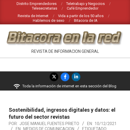
Saltar
Distrito Emprendedores
Teletrabajo y Negocios
Telesecretarias
Café Emprendedor
al
Revista de Internet
Vida a partir de los 50 años
contenido
Hablemos de sexo
Bitacora de IA
BITACORA
REVISTA DE INFORMACION GENERAL
EN
LA
Menú
RED
de
Toda la información de internet en esta sección del Blog
navegación
principal
Sostenibilidad, ingresos digitales y datos: el
futuro del sector revistas
POR:
JOSE MANUEL FUENTES PRIETO
EN:
10/12/2021
EN:
MEDIOS DE COMUNICACION
ETIQUETADO: