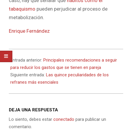
caso, hay que señalar que
hábitos como el
tabaquismo
pueden perjudicar al proceso de
metabolización.
Enrique Fernández
2021-
08-
Entrada anterior:
Principales recomendaciones a seguir
12
para reducir los gastos que se tienen en pareja
Siguiente entrada:
Las quince peculiaridades de los
refranes más esenciales
DEJA UNA RESPUESTA
Lo siento, debes estar
conectado
para publicar un
comentario.