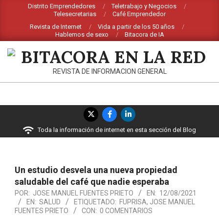
Saltar
Distrito Emprendedores
Teletrabajo y Negocios
Telesecretarias
Café Emprendedor
al
Revista de Internet
Vida a partir de los 50 años
contenido
Hablemos de sexo
Bitacora de IA
BITACORA
REVISTA DE INFORMACION GENERAL
EN
LA
Menú
RED
de
Toda la información de internet en esta sección del Blog
navegación
principal
Un estudio desvela una nueva propiedad
saludable del café que nadie esperaba
POR:
JOSE MANUEL FUENTES PRIETO
EN:
12/08/2021
EN:
SALUD
ETIQUETADO:
FUPRISA
,
JOSE MANUEL
FUENTES PRIETO
CON:
0 COMENTARIOS