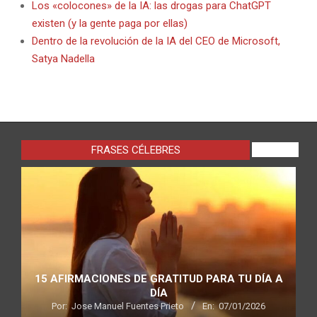
Los «colocones» de la IA: las drogas para ChatGPT
existen (y la gente paga por ellas)
Dentro de la revolución de la IA del CEO de Microsoft,
Satya Nadella
FRASES CÉLEBRES
VIEW ALL
15 AFIRMACIONES DE GRATITUD PARA TU DÍA A
DÍA
Por:
Jose Manuel Fuentes Prieto
En:
07/01/2026