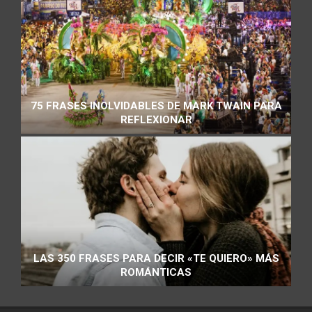
75 FRASES INOLVIDABLES DE MARK TWAIN PARA
REFLEXIONAR
LAS 350 FRASES PARA DECIR «TE QUIERO» MÁS
ROMÁNTICAS