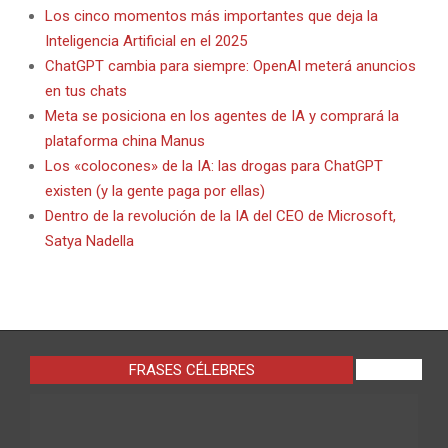
Los cinco momentos más importantes que deja la
Inteligencia Artificial en el 2025
ChatGPT cambia para siempre: OpenAI meterá anuncios
en tus chats
Meta se posiciona en los agentes de IA y comprará la
plataforma china Manus
Los «colocones» de la IA: las drogas para ChatGPT
existen (y la gente paga por ellas)
Dentro de la revolución de la IA del CEO de Microsoft,
Satya Nadella
FRASES CÉLEBRES
VIEW ALL