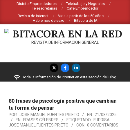
Saltar
Distrito Emprendedores
Teletrabajo y Negocios
Telesecretarias
Café Emprendedor
al
Revista de Internet
Vida a partir de los 50 años
contenido
Hablemos de sexo
Bitacora de IA
BITACORA
REVISTA DE INFORMACION GENERAL
EN
LA
Menú
RED
de
Toda la información de internet en esta sección del Blog
navegación
principal
80 frases de psicología positiva que cambian
tu forma de pensar
POR:
JOSE MANUEL FUENTES PRIETO
EN:
21/08/2025
EN:
FRASES CÉLEBRES
ETIQUETADO:
FUPRISA
,
JOSE MANUEL FUENTES PRIETO
CON:
0 COMENTARIOS