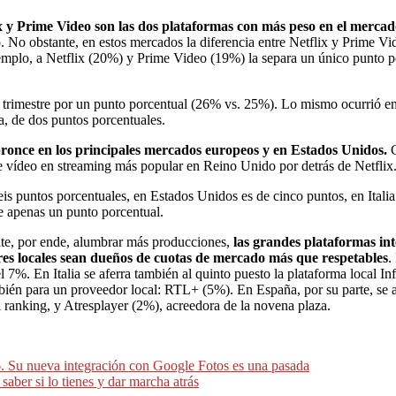
x y Prime Video son las dos plataformas con más peso en el mercad
. No obstante, en estos mercados la diferencia entre Netflix y Prime V
jemplo, a Netflix (20%) y Prime Video (19%) la separa un único punto 
mo trimestre por un punto porcentual (26% vs. 25%). Lo mismo ocurrió 
, de dos puntos porcentuales.
bronce en los principales mercados europeos y en Estados Unidos.
 vídeo en streaming más popular en Reino Unido por detrás de Netflix
s puntos porcentuales, en Estados Unidos es de cinco puntos, en Italia 
de apenas un punto porcentual.
mite, por ende, alumbrar más producciones,
las grandes plataformas in
es locales sean dueños de cuotas de mercado más que respetables
.
l 7%. En Italia se aferra también al quinto puesto la plataforma local I
én para un proveedor local: RTL+ (5%). En España, por su parte, se ab
 ranking, y Atresplayer (2%), acreedora de la novena plaza.
. Su nueva integración con Google Fotos es una pasada
aber si lo tienes y dar marcha atrás