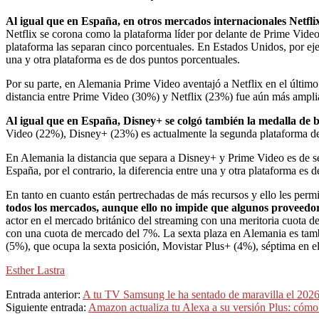
Al igual que en España, en otros mercados internacionales Netfli
Netflix se corona como la plataforma líder por delante de Prime Video
plataforma las separan cinco porcentuales. En Estados Unidos, por e
una y otra plataforma es de dos puntos porcentuales.
Por su parte, en Alemania Prime Video aventajó a Netflix en el últi
distancia entre Prime Video (30%) y Netflix (23%) fue aún más amplia
Al igual que en España, Disney+ se colgó también la medalla de 
Video (22%), Disney+ (23%) es actualmente la segunda plataforma de
En Alemania la distancia que separa a Disney+ y Prime Video es de sei
España, por el contrario, la diferencia entre una y otra plataforma es 
En tanto en cuanto están pertrechadas de más recursos y ello les per
todos los mercados, aunque ello no impide que algunos proveedor
actor en el mercado británico del streaming con una meritoria cuota de
con una cuota de mercado del 7%. La sexta plaza en Alemania es tambi
(5%), que ocupa la sexta posición, Movistar Plus+ (4%), séptima en el
Esther Lastra
2026-
Entrada anterior:
A tu TV Samsung le ha sentado de maravilla el 2026
01-
Siguiente entrada:
Amazon actualiza tu Alexa a su versión Plus: cómo s