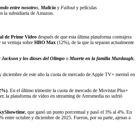
ndo entre nosotro
s
,
Malicia
y
Fallout
y películas
en la subsidiaria de Amazon.
ual de Prime Video
después de que esta última plataforma contrajera
 su ventaja sobre
HBO Max
(12%), de la que la separan actualmente
 Jackson y los dioses del Olimpo
o
Muerte en la familia Murdaugh
,
 y diciembre de este año la cuota de mercado de Apple TV+ mermó en
(2%)
. En el último trimestre la cuota de mercado de Movistar Plus+
r, la plataforma de vídeo en streaming de Atresmedia no sufrió
 SkyShowtime
, que ganó un punto porcentual y pasó el 3% al 4%. En
 entre octubre y diciembre de 2025. Fueron, por su parte, ajenas a