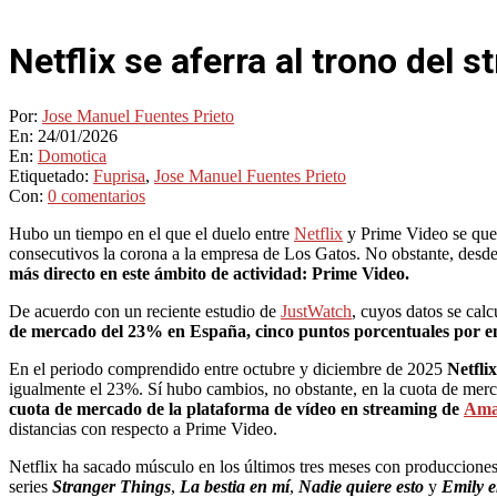
Netflix se aferra al trono del
Por:
Jose Manuel Fuentes Prieto
En:
24/01/2026
En:
Domotica
Etiquetado:
Fuprisa
,
Jose Manuel Fuentes Prieto
Con:
0 comentarios
Hubo un tiempo en el que el duelo entre
Netflix
y Prime Video se qued
consecutivos la corona a la empresa de Los Gatos. No obstante, des
más directo en este ámbito de actividad: Prime Video.
De acuerdo con un reciente estudio de
JustWatch
, cuyos datos se calc
de mercado del 23% en España, cinco puntos porcentuales por 
En el periodo comprendido entre octubre y diciembre de 2025
Netflix
igualmente el 23%. Sí hubo cambios, no obstante, en la cuota de mer
cuota de mercado de la plataforma de vídeo en streaming de
Ama
distancias con respecto a Prime Video.
Netflix ha sacado músculo en los últimos tres meses con producciones
series
Stranger Things
,
La bestia en mí
,
Nadie quiere esto
y
Emily e