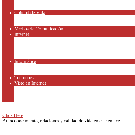
Amor y Relaciones
Frases Célebres
Calidad de Vida
Salud
Dinero y Finanzas
Medios de Comunicación
Internet
Redes Sociales
Gammers y E-sport
Gammers y E-sport
Recursos Gratis
Informática
App y Smartphones
Domiteca
Tecnología
Visto en Internet
Peliculas
Motor
Viajar
Click Here
Autoconocimiento, relaciones y calidad de vida en este enlace