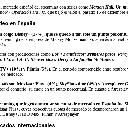
 el mercado español del streaming con series como
Maxton Hall: Un mu
t show»
Operación Triunfo
, que bajó el telón el pasado 15 de diciembre 
ideo en España
la colgó Disney+ (17%), que se quedó a tan solo un punto porcent
en streaming de la empresa de Mickey Mouse mantuvo además inalterable
025.
adores con producciones como
Los 4 Fantásticos: Primeros pasos
,
Percy
mo
I Love LA
,
It: Bienvenidos a Derry
o
La familia McMullen
.
 TV+ (10%) y Filmin (5%).
En el periodo comprendido entre octubre
a de mercado.
o país son Movistar Plus+ (4%), SkyShowtime (4%) y Atresplayer 
el contrario, su cuota en un punto porcentual. En cuanto a Atresplaye
 streaming que logró aumentar su cuota de mercado en España fue
istar Plus+, cuyas respectivas cuotas de mercado se desmoronaron un 1%
ix, Disney+, HBO Max, Filmin y Atresplayer.
rcados internacionales