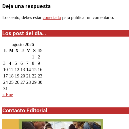
24
Deja una respuesta
Lo siento, debes estar
conectado
para publicar un comentario.
Los post del día…
agosto 2026
L
M
X
J
V
S
D
1
2
3
4
5
6
7
8
9
10
11
12
13
14
15
16
17
18
19
20
21
22
23
24
25
26
27
28
29
30
31
« Ene
Contacto Editorial