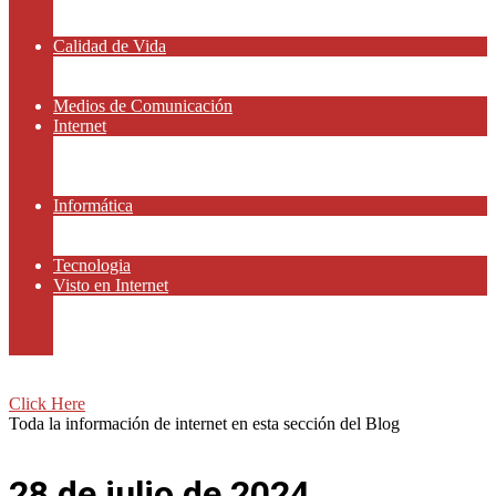
Amor y Relaciones
Frases Célebres
Calidad de Vida
Salud
Dinero y Finanzas
Medios de Comunicación
Internet
Redes Sociales
Gammers y E-sport
Recursos Gratis
Informática
Apps y Smartphones
Domotica
Tecnologia
Visto en Internet
Películas
Motor
Viajar
Click Here
Toda la información de internet en esta sección del Blog
28 de julio de 2024