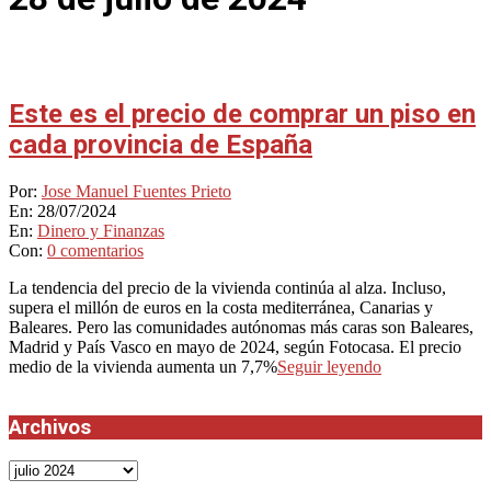
Este es el precio de comprar un piso en
cada provincia de España
2024-
Por:
Jose Manuel Fuentes Prieto
07-
En:
28/07/2024
28
En:
Dinero y Finanzas
Con:
0 comentarios
La tendencia del precio de la vivienda continúa al alza. Incluso,
supera el millón de euros en la costa mediterránea, Canarias y
Baleares. Pero las comunidades autónomas más caras son Baleares,
Madrid y País Vasco en mayo de 2024, según Fotocasa. El precio
medio de la vivienda aumenta un 7,7%
Seguir leyendo
Archivos
Archivos