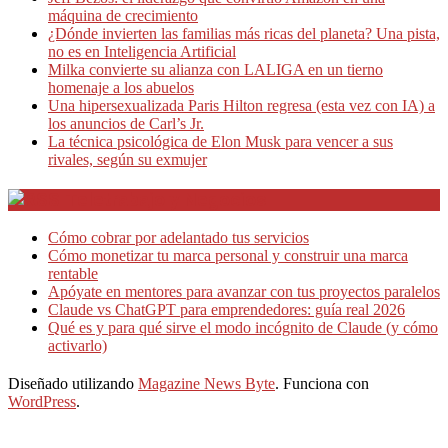
máquina de crecimiento
¿Dónde invierten las familias más ricas del planeta? Una pista,
no es en Inteligencia Artificial
Milka convierte su alianza con LALIGA en un tierno
homenaje a los abuelos
Una hipersexualizada Paris Hilton regresa (esta vez con IA) a
los anuncios de Carl’s Jr.
La técnica psicológica de Elon Musk para vencer a sus
rivales, según su exmujer
Teletrabajo y Negocios
Cómo cobrar por adelantado tus servicios
Cómo monetizar tu marca personal y construir una marca
rentable
Apóyate en mentores para avanzar con tus proyectos paralelos
Claude vs ChatGPT para emprendedores: guía real 2026
Qué es y para qué sirve el modo incógnito de Claude (y cómo
activarlo)
Diseñado utilizando
Magazine News Byte
. Funciona con
WordPress
.