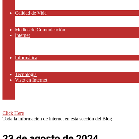
Amor y Relaciones
Frases Célebres
Calidad de Vida
Salud
Dinero y Finanzas
Medios de Comunicación
Internet
Redes Sociales
Gammers y E-sport
Recursos Gratis
Informática
Apps y Smartphones
Domotica
Tecnologia
Visto en Internet
Películas
Motor
Viajar
Click Here
Toda la información de internet en esta sección del Blog
23 de agosto de 2024