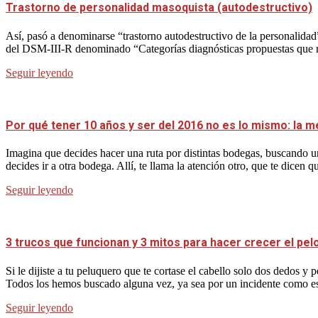
Trastorno de personalidad masoquista (autodestructivo)
Así, pasó a denominarse “trastorno autodestructivo de la personalidad
del DSM-III-R denominado “Categorías diagnósticas propuestas que requ
Seguir leyendo
Por qué tener 10 años y ser del 2016 no es lo mismo: la m
Imagina que decides hacer una ruta por distintas bodegas, buscando un
decides ir a otra bodega. Allí, te llama la atención otro, que te dicen q
Seguir leyendo
3 trucos que funcionan y 3 mitos para hacer crecer el pel
Si le dijiste a tu peluquero que te cortase el cabello solo dos dedos 
Todos los hemos buscado alguna vez, ya sea por un incidente como es
Seguir leyendo