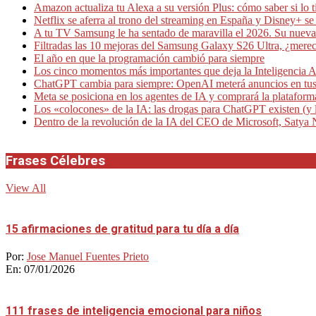
Amazon actualiza tu Alexa a su versión Plus: cómo saber si lo t
Netflix se aferra al trono del streaming en España y Disney+ s
A tu TV Samsung le ha sentado de maravilla el 2026. Su nueva
Filtradas las 10 mejoras del Samsung Galaxy S26 Ultra, ¿merec
El año en que la programación cambió para siempre
Los cinco momentos más importantes que deja la Inteligencia Ar
ChatGPT cambia para siempre: OpenAI meterá anuncios en tus
Meta se posiciona en los agentes de IA y comprará la platafor
Los «colocones» de la IA: las drogas para ChatGPT existen (y l
Dentro de la revolución de la IA del CEO de Microsoft, Satya 
Frases Célebres
View All
15 afirmaciones de gratitud para tu día a día
Por:
Jose Manuel Fuentes Prieto
En:
07/01/2026
111 frases de inteligencia emocional para niños