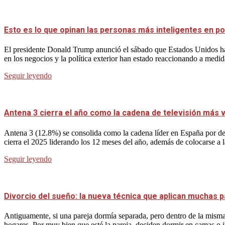
Esto es lo que opinan las personas más inteligentes en po
El presidente Donald Trump anunció el sábado que Estados Unidos ha
en los negocios y la política exterior han estado reaccionando a medid
Seguir leyendo
Antena 3 cierra el año como la cadena de televisión más vi
Antena 3 (12.8%) se consolida como la cadena líder en España por dec
cierra el 2025 liderando los 12 meses del año, además de colocarse a 
Seguir leyendo
Divorcio del sueño: la nueva técnica que aplican muchas p
Antiguamente, si una pareja dormía separada, pero dentro de la misma 
hogares. Por muy bien que esté la pareja, deciden dormir en camas o 