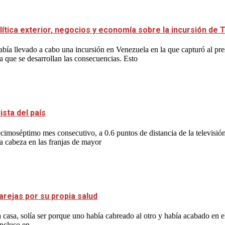
lítica exterior, negocios y economía sobre la incursión de
bía llevado a cabo una incursión en Venezuela en la que capturó al p
a que se desarrollan las consecuencias. Esto
sta del país
imoséptimo mes consecutivo, a 0.6 puntos de distancia de la televisió
la cabeza en las franjas de mayor
arejas por su propia salud
casa, solía ser porque uno había cabreado al otro y había acabado en e
incluso en