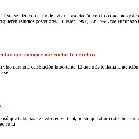
”. Esto se hizo con el fin de evitar la asociación con los conceptos ps
ieren estudios posteriores” (Fiester, 1991). En 1994, fue eliminado to
entira que siempre «te cuela» tu cerebro
 vino para una celebración importante. El que más te llama la atención
ue se
o
y pensó que hablabas de dedos en vertical, puede que ahora estés buscan
te en la