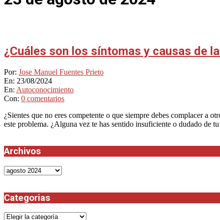
¿Cuáles son los síntomas y causas de la
2024-
Por:
Jose Manuel Fuentes Prieto
08-
En:
23/08/2024
23
En:
Autoconocimiento
Con:
0 comentarios
¿Sientes que no eres competente o que siempre debes complacer a otr
este problema. ¿Alguna vez te has sentido insuficiente o dudado de tu
Archivos
Archivos
Categorias
Categorias