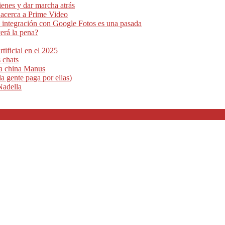
ienes y dar marcha atrás
e acerca a Prime Video
 integración con Google Fotos es una pasada
erá la pena?
tificial en el 2025
 chats
ma china Manus
a gente paga por ellas)
Nadella