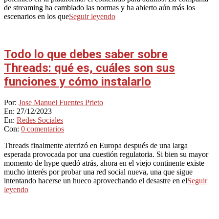
de streaming ha cambiado las normas y ha abierto aún más los
escenarios en los que
Seguir leyendo
Todo lo que debes saber sobre
Threads: qué es, cuáles son sus
funciones y cómo instalarlo
2023-
Por:
Jose Manuel Fuentes Prieto
12-
En:
27/12/2023
27
En:
Redes Sociales
Con:
0 comentarios
Threads finalmente aterrizó en Europa después de una larga
esperada provocada por una cuestión regulatoria. Si bien su mayor
momento de hype quedó atrás, ahora en el viejo continente existe
mucho interés por probar una red social nueva, una que sigue
intentando hacerse un hueco aprovechando el desastre en el
Seguir
leyendo