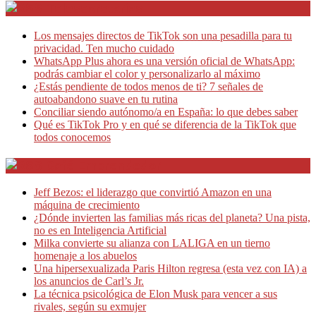
Telesecretarias
Los mensajes directos de TikTok son una pesadilla para tu
privacidad. Ten mucho cuidado
WhatsApp Plus ahora es una versión oficial de WhatsApp:
podrás cambiar el color y personalizarlo al máximo
¿Estás pendiente de todos menos de ti? 7 señales de
autoabandono suave en tu rutina
Conciliar siendo autónomo/a en España: lo que debes saber
Qué es TikTok Pro y en qué se diferencia de la TikTok que
todos conocemos
Café Emprendedor
Jeff Bezos: el liderazgo que convirtió Amazon en una
máquina de crecimiento
¿Dónde invierten las familias más ricas del planeta? Una pista,
no es en Inteligencia Artificial
Milka convierte su alianza con LALIGA en un tierno
homenaje a los abuelos
Una hipersexualizada Paris Hilton regresa (esta vez con IA) a
los anuncios de Carl’s Jr.
La técnica psicológica de Elon Musk para vencer a sus
rivales, según su exmujer