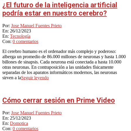
¿El futuro de la inteligencia artificial
podría estar en nuestro cerebro?
2023-
Por:
Jose Manuel Fuentes Prieto
12-
En:
26/12/2023
26
En:
Tecnología
Con:
0 comentarios
El cerebro humano es el ordenador más complejo y poderoso:
alberga un promedio de 86.000 millones de neuronas y hasta 1.000
billones de sinapsis. Cada neurona está conectada a hasta 10.000
otras neuronas. En contraposición a las unidades físicamente
separadas de los aparatos informáticos modernos, las neuronas
sirven a la
Seguir leyendo
Cómo cerrar sesión en Prime Video
2023-
Por:
Jose Manuel Fuentes Prieto
12-
En:
25/12/2023
25
En:
Domotica
Con:
0 comentarios