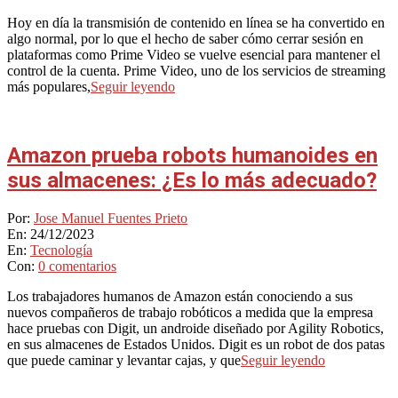
Hoy en día la transmisión de contenido en línea se ha convertido en
algo normal, por lo que el hecho de saber cómo cerrar sesión en
plataformas como Prime Video se vuelve esencial para mantener el
control de la cuenta. Prime Video, uno de los servicios de streaming
más populares,
Seguir leyendo
Amazon prueba robots humanoides en
sus almacenes: ¿Es lo más adecuado?
2023-
Por:
Jose Manuel Fuentes Prieto
12-
En:
24/12/2023
24
En:
Tecnología
Con:
0 comentarios
Los trabajadores humanos de Amazon están conociendo a sus
nuevos compañeros de trabajo robóticos a medida que la empresa
hace pruebas con Digit, un androide diseñado por Agility Robotics,
en sus almacenes de Estados Unidos. Digit es un robot de dos patas
que puede caminar y levantar cajas, y que
Seguir leyendo