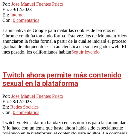
2023-
Por:
Jose Manuel Fuentes Prieto
12-
En:
29/12/2023
29
En:
Internet
Con:
0 comentarios
La iniciativa de Google para matar las cookies de terceros en
Chrome continúa tomando forma. Esta vez, los de Mountain View
anunciaron la fecha formal a partir de la cual se iniciará el proceso
gradual de bloqueo de esta característica en su navegador web. El
mes pasado, los californianos habían
Seguir leyendo
Twitch ahora permite más contenido
sexual en la plataforma
2023-
Por:
Jose Manuel Fuentes Prieto
12-
En:
28/12/2023
28
En:
Redes Sociales
Con:
0 comentarios
Twitch vuelve a dar un bandazo en sus normas para la comunidad.
Y lo hace con un tema que hasta ahora había sido especialmente
polémico en la plataforma: el contenido para adultos. La compañía