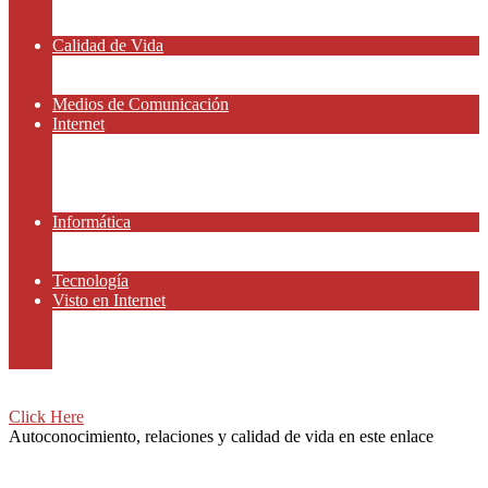
Amor y Relaciones
Frases Célebres
Calidad de Vida
Salud
Dinero y Finanzas
Medios de Comunicación
Internet
Redes Sociales
Gammers y E-sport
Gammers y E-sport
Recursos Gratis
Informática
App y Smartphones
Domiteca
Tecnología
Visto en Internet
Peliculas
Motor
Viajar
Click Here
Autoconocimiento, relaciones y calidad de vida en este enlace