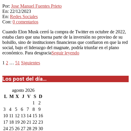
2023-
Por:
Jose Manuel Fuentes Prieto
12-
En:
22/12/2023
22
En:
Redes Sociales
Con:
0 comentarios
Cuando Elon Musk cerró la compra de Twitter en octubre de 2022,
estaba claro que una buena parte de la inversión no provino de su
bolsillo, sino de instituciones financieras que confiaron en que la red
social, bajo el liderazgo del magnate, podría triunfar en el plano
económico. Para desgracia
Seguir leyendo
Paginación
1
2
…
51
Siguientes
de
Los post del día…
entradas
agosto 2026
L
M
X
J
V
S
D
1
2
3
4
5
6
7
8
9
10
11
12
13
14
15
16
17
18
19
20
21
22
23
24
25
26
27
28
29
30