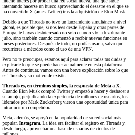
mucho interés por probar una red social nueva, una que sigue
intentando hacerse un hueco aprovechando el desastre en el que se
ha convertido X (antes Twitter) tras la adquisición de Elon Musk.
Debido a que Threads no tuvo un lanzamiento simultáneo a nivel
global, es posible que, si nos lees desde España y otras partes de
Europa, te hayas desinteresado no solo cuando vio la luz durante
julio, sino también cuando comenzó a recibir nuevas funciones en
meses posteriores. Después de todo, no podías usarla, salvo que
recurrieras a métodos como el uso de una VPN.
Pero no te preocupes, estamos aquí para aclarar todas tus dudas y
explicarte lo que se puede hacer actualmente en esta plataforma.
Antes de continuar, vamos con una breve explicación sobre lo que
es Threads y su motivo de existir.
Threads es, en términos simples, la respuesta de Meta a X
.
Cuando Elon Musk compró Twitter y empezó a hacer y deshacer a
su antojo, perjudicando la experiencia de millones de usuarios, los
liderados por Mark Zuckerberg vieron una oportunidad única para
introducir un competidor.
Meta, además, se apoyó en la popularidad de su red social más
popular,
Instagram
. La idea era facilitar el registro en Threads y,
desde luego, aprovechar una base de usuarios de cientos de
millones.