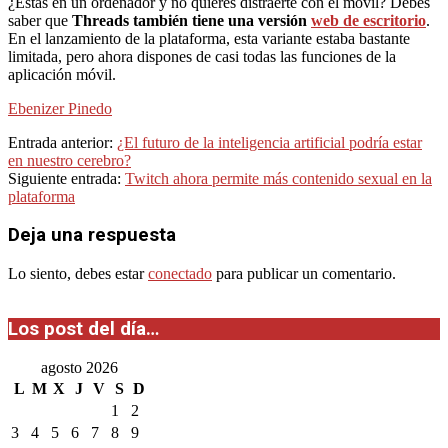
¿Estás en un ordenador y no quieres distraerte con el móvil? Debes
saber que
Threads también tiene una versión
web de escritorio
.
En el lanzamiento de la plataforma, esta variante estaba bastante
limitada, pero ahora dispones de casi todas las funciones de la
aplicación móvil.
Ebenizer Pinedo
2023-
Entrada anterior:
¿El futuro de la inteligencia artificial podría estar
12-
en nuestro cerebro?
27
Siguiente entrada:
Twitch ahora permite más contenido sexual en la
plataforma
Deja una respuesta
Lo siento, debes estar
conectado
para publicar un comentario.
Los post del día…
agosto 2026
L
M
X
J
V
S
D
1
2
3
4
5
6
7
8
9