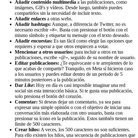
Añadir contenido multimedia
a las publicaciones, como
imágenes, GIFs y vídeos. Desde luego, también puedes
compartirlos sin la necesidad de incluir texto.
Añadir enlaces
a otras webs.
Añadir hashtags:
Aunque, a diferencia de Twitter, no es
necesario escribir «#». Basta con presionar el botón con el
mismo símbolo y etiquetar tu mensaje con el texto deseado.
Añadir encuestas:
Es tan fácil como elegir las opciones que
requieres y esperar a que otros empiecen a votar.
Mencionar a otros usuarios:
para incluir a otros en tus
publicaciones, escribe «@», seguido de su nombre de usuario.
Editar publicaciones:
¿Te equivocaste o te arrepientes de lo
que acabas de compartir? Tranquilo, en Meta sí hicieron caso
a los usuarios y puedes editar dentro de un periodo de 5
minutos posteriores a la publicación.
Dar
Like
:
Hoy en día es casi imposible imaginar una red
social sin esta interacción básica. Si te gusta una publicación,
solo presiona el botón del corazón.
Comentar:
Si deseas dejar un comentario, ya sea para
expresar una simple opinión o con el objetivo de iniciar una
conversación más elaborada con otro usuario, basta con
presionar su ícono en la publicación. Estos también tienen un
límite de 500 caracteres.
Crear hilos:
A veces, los 500 caracteres no son suficientes.
Para ello existen los hilos, una secuencia de publicaciones que