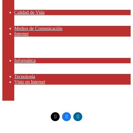
Amor y Relaciones
Frases Célebres
Calidad de Vida
Salud
Dinero y Finanzas
Medios de Comunicación
Internet
Redes Sociales
Gammers y E-sport
Gammers y E-sport
Recursos Gratis
Informática
App y Smartphones
Domiteca
Tecnología
Visto en Internet
Peliculas
Motor
Viajar