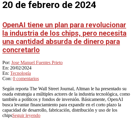
20 de febrero de 2024
OpenAI tiene un plan para revolucionar
la industria de los chips, pero necesita
una cantidad absurda de dinero para
concretarlo
2024-
Por:
Jose Manuel Fuentes Prieto
02-
En:
20/02/2024
20
En:
Tecnología
Con:
0 comentarios
Según reporta The Wall Street Journal, Altman le ha presentado su
osada estrategia a múltiples actores de la industria tecnológica, como
también a políticos y fondos de inversión. Básicamente, OpenAI
busca levantar financiamiento para expandir en el corto plazo la
capacidad de desarrollo, fabricación, distribución y uso de los
chips
Seguir leyendo