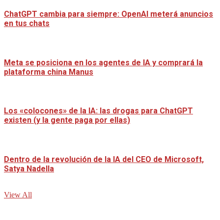
ChatGPT cambia para siempre: OpenAI meterá anuncios
en tus chats
Meta se posiciona en los agentes de IA y comprará la
plataforma china Manus
Los «colocones» de la IA: las drogas para ChatGPT
existen (y la gente paga por ellas)
Dentro de la revolución de la IA del CEO de Microsoft,
Satya Nadella
View All