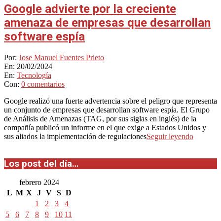
Google advierte por la creciente
amenaza de empresas que desarrollan
software espía
2024-
Por:
Jose Manuel Fuentes Prieto
02-
En:
20/02/2024
20
En:
Tecnología
Con:
0 comentarios
Google realizó una fuerte advertencia sobre el peligro que representa
un conjunto de empresas que desarrollan software espía. El Grupo
de Análisis de Amenazas (TAG, por sus siglas en inglés) de la
compañía publicó un informe en el que exige a Estados Unidos y
sus aliados la implementación de regulaciones
Seguir leyendo
Los post del día…
febrero 2024
L
M
X
J
V
S
D
1
2
3
4
5
6
7
8
9
10
11