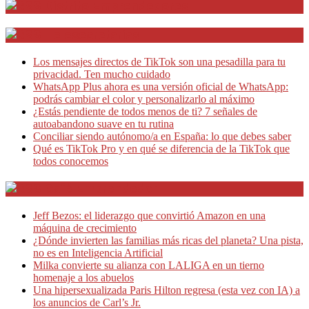
Distrito Emprendedores
Telesecretarias
Los mensajes directos de TikTok son una pesadilla para tu
privacidad. Ten mucho cuidado
WhatsApp Plus ahora es una versión oficial de WhatsApp:
podrás cambiar el color y personalizarlo al máximo
¿Estás pendiente de todos menos de ti? 7 señales de
autoabandono suave en tu rutina
Conciliar siendo autónomo/a en España: lo que debes saber
Qué es TikTok Pro y en qué se diferencia de la TikTok que
todos conocemos
Café Emprendedor
Jeff Bezos: el liderazgo que convirtió Amazon en una
máquina de crecimiento
¿Dónde invierten las familias más ricas del planeta? Una pista,
no es en Inteligencia Artificial
Milka convierte su alianza con LALIGA en un tierno
homenaje a los abuelos
Una hipersexualizada Paris Hilton regresa (esta vez con IA) a
los anuncios de Carl’s Jr.