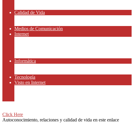
Amor y Relaciones
Frases Célebres
Calidad de Vida
Salud
Dinero y Finanzas
Medios de Comunicación
Internet
Redes Sociales
Gammers y E-sport
Gammers y E-sport
Recursos Gratis
Informática
App y Smartphones
Domiteca
Tecnología
Visto en Internet
Peliculas
Motor
Viajar
Click Here
Autoconocimiento, relaciones y calidad de vida en este enlace