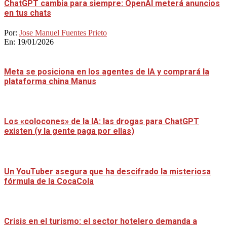
ChatGPT cambia para siempre: OpenAI meterá anuncios
en tus chats
Por:
Jose Manuel Fuentes Prieto
En:
19/01/2026
Meta se posiciona en los agentes de IA y comprará la
plataforma china Manus
Los «colocones» de la IA: las drogas para ChatGPT
existen (y la gente paga por ellas)
Un YouTuber asegura que ha descifrado la misteriosa
fórmula de la CocaCola
Crisis en el turismo: el sector hotelero demanda a