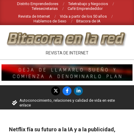
Saltar
Distrito Emprendedores
Teletrabajo y Negocios
Telesecretarias
Café Emprendeddor
al
Revista de Internet
Vida a partir de los 50 años
contenido
Hablemos de Sexo
Bitacora de IA
INTERNET
REVISTA DE INTERNET
EN
BITACORA
EN
Menú
LA
de
Autoconocimiento, relaciones y calidad de vida en este
RED
navegación
enlace
principal
Netflix fía su futuro a la IA y a la publicidad,