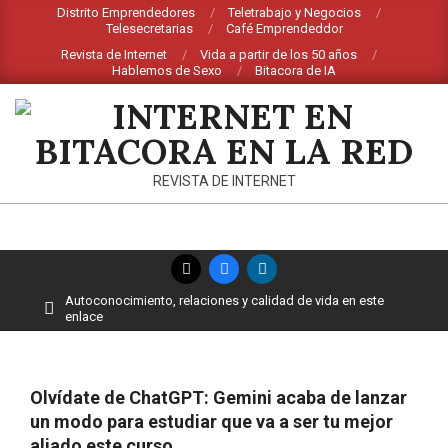
Saltar
Distrito Emprendedores
Teletrabajo y Negocios
Telesecretarias
Café Emprendeddor
al
Revista de Internet
Vida a partir de los 50 años
contenido
Hablemos de Sexo
Bitacora de IA
INTERNET
REVISTA DE INTERNET
EN
BITACORA
Menú
EN
de
Autoconocimiento, relaciones y calidad de vida en este
navegación
LA
enlace
principal
RED
Olvídate de ChatGPT: Gemini acaba de lanzar
un modo para estudiar que va a ser tu mejor
aliado este curso