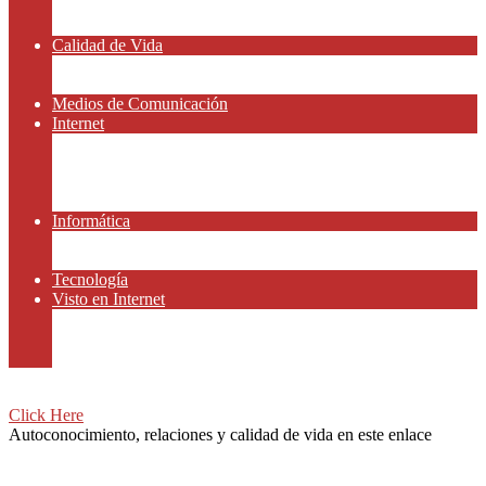
Amor y Relaciones
Frases Célebres
Calidad de Vida
Salud
Dinero y Finanzas
Medios de Comunicación
Internet
Redes Sociales
Gammers y E-sport
Gammers y E-sport
Recursos Gratis
Informática
App y Smartphones
Domiteca
Tecnología
Visto en Internet
Peliculas
Motor
Viajar
Click Here
Autoconocimiento, relaciones y calidad de vida en este enlace