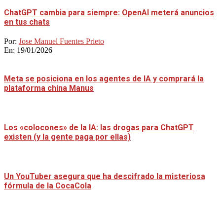
ChatGPT cambia para siempre: OpenAI meterá anuncios
en tus chats
Por:
Jose Manuel Fuentes Prieto
En:
19/01/2026
Meta se posiciona en los agentes de IA y comprará la
plataforma china Manus
Los «colocones» de la IA: las drogas para ChatGPT
existen (y la gente paga por ellas)
Un YouTuber asegura que ha descifrado la misteriosa
fórmula de la CocaCola