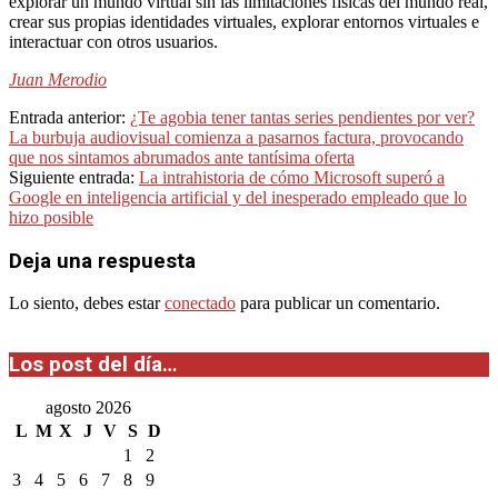
explorar un mundo virtual sin las limitaciones físicas del mundo real,
crear sus propias identidades virtuales, explorar entornos virtuales e
interactuar con otros usuarios.
Juan Merodio
2023-
Entrada anterior:
¿Te agobia tener tantas series pendientes por ver?
01-
La burbuja audiovisual comienza a pasarnos factura, provocando
24
que nos sintamos abrumados ante tantísima oferta
Siguiente entrada:
La intrahistoria de cómo Microsoft superó a
Google en inteligencia artificial y del inesperado empleado que lo
hizo posible
Deja una respuesta
Lo siento, debes estar
conectado
para publicar un comentario.
Los post del día…
agosto 2026
L
M
X
J
V
S
D
1
2
3
4
5
6
7
8
9