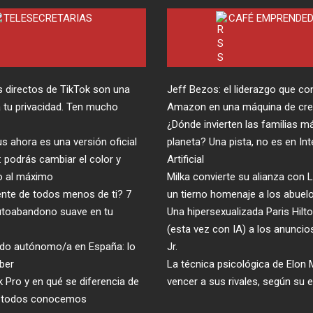
TELESECRETARIAS
CAFÉ EMPRENDE
 directos de TikTok son una
Jeff Bezos: el liderazgo que con
a tu privacidad. Ten mucho
Amazon en una máquina de cre
¿Dónde invierten las familias má
 ahora es una versión oficial
planeta? Una pista, no es en Int
 podrás cambiar el color y
Artificial
o al máximo
Milka convierte su alianza con
ente de todos menos de ti? 7
un tierno homenaje a los abuel
utoabandono suave en tu
Una hipersexualizada Paris Hilt
(esta vez con IA) a los anuncios
endo autónomo/a en España: lo
Jr.
ber
La técnica psicológica de Elon
 Pro y en qué se diferencia de
vencer a sus rivales, según su 
e todos conocemos