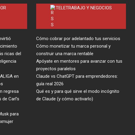
DOR
TELETRABAJO Y NEGOCIOS
virtió
Cómo cobrar por adelantado tus servicios
cimiento
Cómo monetizar tu marca personal y
s ricas del
construir una marca rentable
eligencia
Apóyate en mentores para avanzar con tus
proyectos paralelos
 LALIGA en
Claude vs ChatGPT para emprendedores:
os
guía real 2026
on regresa
Qué es y para qué sirve el modo incógnito
 de Carl’s
de Claude (y cómo activarlo)
 Musk para
exmujer