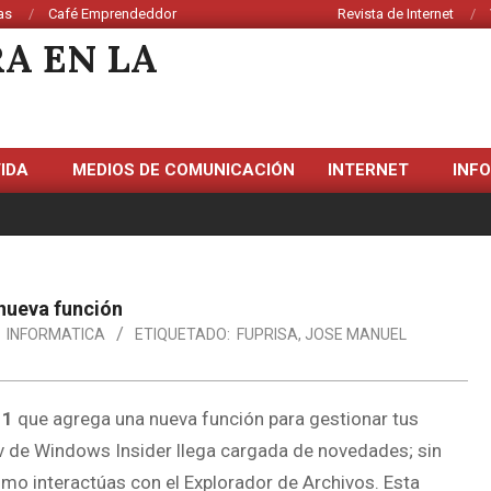
as
Café Emprendeddor
Revista de Internet
VIDA
MEDIOS DE COMUNICACIÓN
INTERNET
INF
 nueva función
INFORMATICA
ETIQUETADO:
FUPRISA
,
JOSE MANUEL
11
que agrega una nueva función para gestionar tus
 de Windows Insider llega cargada de novedades; sin
mo interactúas con el Explorador de Archivos. Esta