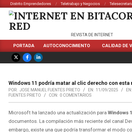
Saltar
Distrito Emprendedores
Teletrabajo y Negocios
Telesecretari
al
contenido
INTERNET
REVISTA DE INTERNET
EN
PORTADA
AUTOCONOCIMIENTO
CALIDAD DE 
Menú
BITACORA
de
EN
navegación
principal
LA
Windows 11 podría matar al clic derecho con esta
RED
POR:
JOSE MANUEL FUENTES PRIETO
EN:
11/09/2025
EN:
FUENTES PRIETO
CON:
0 COMENTARIOS
Microsoft ha lanzado una actualización para
Windows 
documentos. La compilación más reciente del canal Dev
embargo, existe una que podría transformar el modo co