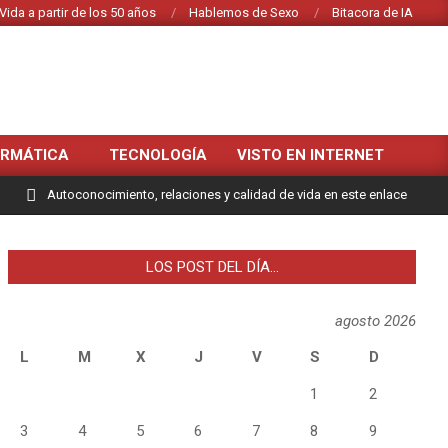
Vida a partir de los 50 años
Hablemos de Sexo
Bitacora de IA
ORMÁTICA
TECNOLOGÍA
VISTO EN INTERNET
Autoconocimiento, relaciones y calidad de vida en este enlace
LOS POST DEL DÍA…
agosto 2026
L
M
X
J
V
S
D
1
2
3
4
5
6
7
8
9