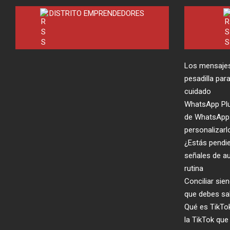
DISTRITO EMPRENDEDORES
Los mensajes
pesadilla par
cuidado
WhatsApp Plus
de WhatsApp:
personalizarl
¿Estás pendi
señales de a
rutina
Conciliar si
que debes sa
Qué es TikTok
la TikTok qu