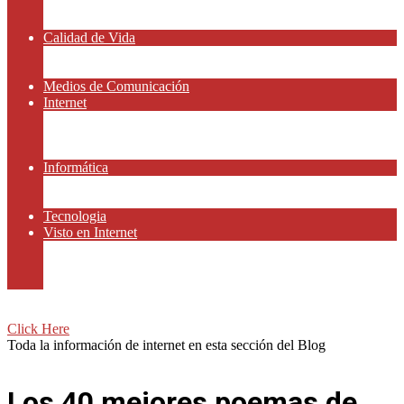
Amor y Relaciones
Frases Célebres
Calidad de Vida
Salud
Dinero y Finanzas
Medios de Comunicación
Internet
Redes Sociales
Gammers y E-sport
Recursos Gratis
Informática
Apps y Smartphones
Domotica
Tecnologia
Visto en Internet
Películas
Motor
Viajar
Click Here
Toda la información de internet en esta sección del Blog
Los 40 mejores poemas de