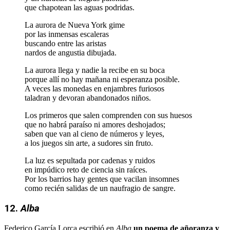
que chapotean las aguas podridas.
La aurora de Nueva York gime
por las inmensas escaleras
buscando entre las aristas
nardos de angustia dibujada.
La aurora llega y nadie la recibe en su boca
porque allí no hay mañana ni esperanza posible.
A veces las monedas en enjambres furiosos
taladran y devoran abandonados niños.
Los primeros que salen comprenden con sus huesos
que no habrá paraíso ni amores deshojados;
saben que van al cieno de números y leyes,
a los juegos sin arte, a sudores sin fruto.
La luz es sepultada por cadenas y ruidos
en impúdico reto de ciencia sin raíces.
Por los barrios hay gentes que vacilan insomnes
como recién salidas de un naufragio de sangre.
12.
Alba
Federico García Lorca escribió en
Alba
un poema de añoranza y