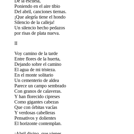
De la escuela,
Poniendo en el aire tibio
Del abril, canciones tiernas.
¡Que alegría tiene el hondo
Silencio de la calleja!
Un silencio hecho pedazos
por risas de plata nueva.
II
Voy camino de la tarde
Entre flores de la huerta,
Dejando sobre el camino
El agua de mi tristeza.
En el monte solitario
Un cementerio de aldea
Parece un campo sembrado
Con granos de calaveras.
Y han florecido cipreses
Como gigantes cabezas
Que con órbitas vacías
Y verdosas cabelleras
Pensativos y dolientes
El horizonte contemplan.
¡Abril divino, que vienes