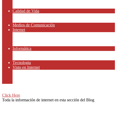
Amor y Relaciones
Frases Célebres
Calidad de Vida
Salud
Dinero y Finanzas
Medios de Comunicación
Internet
Redes Sociales
Gammers y E-sport
Recursos Gratis
Informática
Apps y Smartphones
Domotica
Tecnologia
Visto en Internet
Películas
Motor
Viajar
Click Here
Toda la información de internet en esta sección del Blog