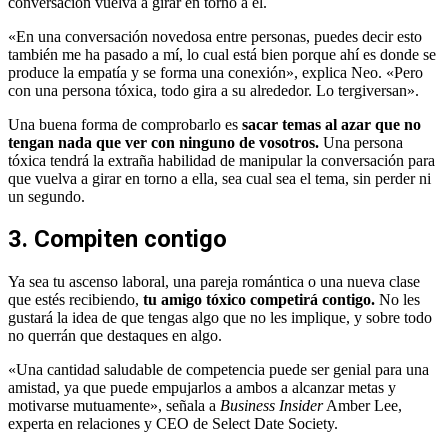
conversación vuelva a girar en torno a él.
«En una conversación novedosa entre personas, puedes decir esto
también me ha pasado a mí, lo cual está bien porque ahí es donde se
produce la empatía y se forma una conexión», explica Neo. «Pero
con una persona tóxica, todo gira a su alrededor. Lo tergiversan».
Una buena forma de comprobarlo es
sacar temas al azar que no
tengan nada que ver con ninguno de vosotros.
Una persona
tóxica tendrá la extraña habilidad de manipular la conversación para
que vuelva a girar en torno a ella, sea cual sea el tema, sin perder ni
un segundo.
3. Compiten contigo
Ya sea tu ascenso laboral, una pareja romántica o una nueva clase
que estés recibiendo,
tu amigo tóxico competirá contigo.
No les
gustará la idea de que tengas algo que no les implique, y sobre todo
no querrán que destaques en algo.
«Una cantidad saludable de competencia puede ser genial para una
amistad, ya que puede empujarlos a ambos a alcanzar metas y
motivarse mutuamente», señala a
Business Insider
Amber Lee,
experta en relaciones y CEO de Select Date Society.