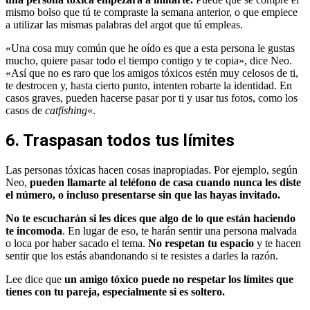
mismo bolso que tú te compraste la semana anterior, o que empiece
a utilizar las mismas palabras del argot que tú empleas.
«Una cosa muy común que he oído es que a esta persona le gustas
mucho, quiere pasar todo el tiempo contigo y te copia», dice Neo.
«Así que no es raro que los amigos tóxicos estén muy celosos de ti,
te destrocen y, hasta cierto punto, intenten robarte la identidad. En
casos graves, pueden hacerse pasar por ti y usar tus fotos, como los
casos de
catfishing
«.
6. Traspasan todos tus límites
Las personas tóxicas hacen cosas inapropiadas. Por ejemplo, según
Neo,
pueden llamarte al teléfono de casa cuando nunca les diste
el número, o incluso presentarse sin que las hayas invitado.
No te escucharán si les dices que algo de lo que están haciendo
te incomoda
. En lugar de eso, te harán sentir una persona malvada
o loca por haber sacado el tema.
No respetan tu espacio
y te hacen
sentir que los estás abandonando si te resistes a darles la razón.
Lee dice que
un amigo tóxico puede no respetar los límites que
tienes con tu pareja, especialmente si es soltero.