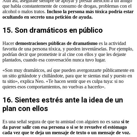
Aún así, asegúrate siempre de apoyar y prestar atención a un amigo
que habla constantemente de consumo de drogas, problemas con el
alcohol o malos tratos.
Incluso la persona más tóxica podría estar
ocultando en secreto una petición de ayuda.
15. Son dramáticos en público
Hacer
demostraciones públicas de dramatismo
es la actividad
favorita de una persona tóxica, y pueden inventárselas. Por ejemplo,
podrían decir que prometiste ir al cine con ellos y que les dejaste
plantados, cuando esa conversación nunca tuvo lugar.
«Son muy dramáticos, así que pueden avergonzarte públicamente en
un sitio gritándote y chillándote, para que te sientas mal y puesto en
tu sitio», explica Neo. «Te hacen sentir que es culpa tuya: si no
quieres esos comportamientos, no vuelvas a hacerlo».
16. Sientes estrés ante la idea de un
plan con ellos
Es una señal segura de que tu amistad con alguien no es sana
si te
da pavor salir con esa persona o si se te revuelve el estómago
cada vez que te deja un mensaje de texto o un mensaje de voz.