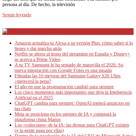
persona al día. De hecho, la televisión
Seguir leyendo
Internet en Bitacora en la Red
Amazon actualiza tu Alexa a su versión Plus: cómo saber si lo
tienes y dar marcha atrás
Netflix se aferra al trono del streaming en España y Disney+
se acerca a Prime Video
A tu TV Samsung le ha sentado de maravilla el 2026. Su
nueva integración con Google Fotos es una pasada
Filtradas las 10 mejoras del Samsung Galaxy S26 Ultra,
¿merecerá la pena?
El año en que la programación cambió para siempre
Los cinco momentos más importantes que deja la Inteligencia
Artificial en el 2025
ChatGPT cambia para siempre: OpenAI meterá anuncios en
tus chats
Meta se posiciona en los agentes de IA y comprará la
plataforma china Manus
Los «colocones» de la IA: las drogas para ChatGPT existen
(y la gente paga por ellas)
Dentro de la revolución de la IA del CEO de Microsoft, Satya