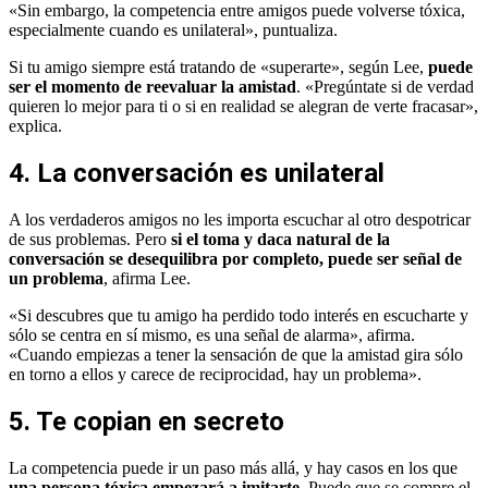
«Sin embargo, la competencia entre amigos puede volverse tóxica,
especialmente cuando es unilateral», puntualiza.
Si tu amigo siempre está tratando de «superarte», según Lee,
puede
ser el momento de reevaluar la amistad
. «Pregúntate si de verdad
quieren lo mejor para ti o si en realidad se alegran de verte fracasar»,
explica.
4. La conversación es unilateral
A los verdaderos amigos no les importa escuchar al otro despotricar
de sus problemas. Pero
si el toma y daca natural de la
conversación se desequilibra por completo, puede ser señal de
un problema
, afirma Lee.
«Si descubres que tu amigo ha perdido todo interés en escucharte y
sólo se centra en sí mismo, es una señal de alarma», afirma.
«Cuando empiezas a tener la sensación de que la amistad gira sólo
en torno a ellos y carece de reciprocidad, hay un problema».
5. Te copian en secreto
La competencia puede ir un paso más allá, y hay casos en los que
una persona tóxica empezará a imitarte.
Puede que se compre el