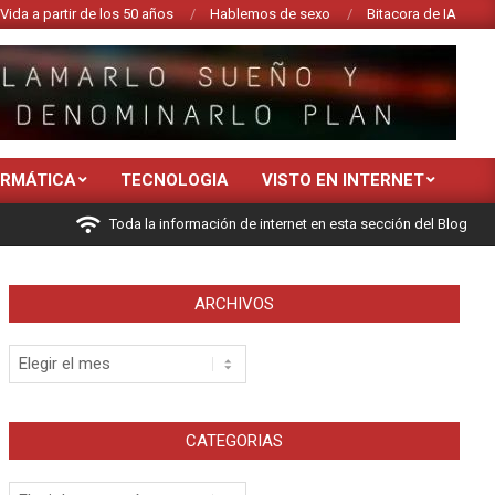
Vida a partir de los 50 años
Hablemos de sexo
Bitacora de IA
ORMÁTICA
TECNOLOGIA
VISTO EN INTERNET
Toda la información de internet en esta sección del Blog
ARCHIVOS
Archivos
CATEGORIAS
Categorias