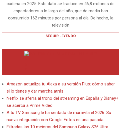
cadena en 2025. Este dato se traduce en 46,8 millones de
espectadores a lo largo del año, que de media han
consumido 162 minutos por persona al día. De hecho, la
televisión
SEGUIR LEYENDO
INTERNET EN BITACORA EN LA RED
Amazon actualiza tu Alexa a su versión Plus: cómo saber
si lo tienes y dar marcha atrás
Netflix se aferra al trono del streaming en España y Disney+
se acerca a Prime Video
A tu TV Samsung le ha sentado de maravilla el 2026. Su
nueva integración con Google Fotos es una pasada
Filtradas las 10 mejoras del Samsung Galaxy S26 Ultra,