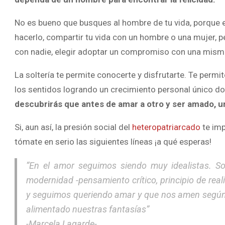
No es bueno que busques al hombre de tu vida, porque es
hacerlo, compartir tu vida con un hombre o una mujer, pe
con nadie, elegir adoptar un compromiso con una mism
La soltería te permite conocerte y disfrutarte. Te permi
los sentidos logrando un crecimiento personal único d
descubrirás que antes de amar a otro y ser amado, u
Si, aun así, la presión social del
heteropatriarcado
te imp
tómate en serio las siguientes líneas ¡a qué esperas!
“En el amor seguimos siendo muy idealistas. S
modernidad -pensamiento crítico, principio de real
y seguimos queriendo amar y que nos amen según l
alimentado nuestras fantasías”
-Marcela Lagarde-