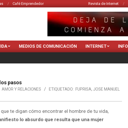
as
Café Emprendedor
Revista de Internet
VIDA
MEDIOS DE COMUNICACIÓN
INTERNET
INF
los pasos
AMOR Y RELACIONES
ETIQUETADO:
FUPRISA
,
JOSE MANUEL
s que te digan cómo encontrar el hombre de tu vida,
nifiesto lo absurdo que resulta que una mujer