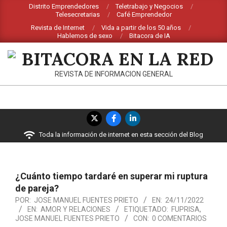
Saltar
Distrito Emprendedores
Teletrabajo y Negocios
Telesecretarias
Café Emprendedor
al
Revista de Internet
Vida a partir de los 50 años
contenido
Hablemos de sexo
Bitacora de IA
BITACORA
REVISTA DE INFORMACION GENERAL
EN
LA
Menú
RED
de
Toda la información de internet en esta sección del Blog
navegación
principal
¿Cuánto tiempo tardaré en superar mi ruptura
de pareja?
POR:
JOSE MANUEL FUENTES PRIETO
EN:
24/11/2022
EN:
AMOR Y RELACIONES
ETIQUETADO:
FUPRISA
,
JOSE MANUEL FUENTES PRIETO
CON:
0 COMENTARIOS