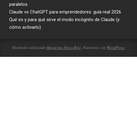
paralelos
Claude vs ChatGPT para emprendedores: guía real 2026
Qué es y para qué sirve el modo incógnito de Claude (y
cómo activarlo)
Diseñado utilizando
Magazine News Byte
. Funciona con
WordPress
.