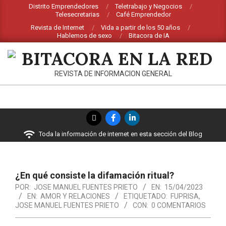
Saltar
Distrito Emprendedores
Teletrabajo y Negocios
Telesecretarias
Café Emprendedor
al
Revista de Internet
Vida a partir de los 50 años
contenido
Hablemos de sexo
Bitacora de IA
BITACORA
REVISTA DE INFORMACION GENERAL
EN
LA
Menú
RED
de
Toda la información de internet en esta sección del Blog
navegación
principal
¿En qué consiste la difamación ritual?
POR:
JOSE MANUEL FUENTES PRIETO
EN:
15/04/2023
EN:
AMOR Y RELACIONES
ETIQUETADO:
FUPRISA
,
JOSE MANUEL FUENTES PRIETO
CON:
0 COMENTARIOS