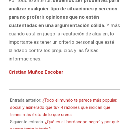
Por todo lo anterior,
debemos ser prudentes para
analizar cualquier tipo de situaciones y serenos
para no proferir opiniones que no estén
sustentadas en una argumentación sólida.
Y más
cuando está en juego la reputación de alguien; lo
importante es tener un criterio personal que esté
blindado contra los prejuicios y las falsas
informaciones.
Cristian Muñoz Escobar
2023-
04-
Entrada anterior:
¿Todo el mundo te parece más popular,
15
social y adinerado que tú? 4 razones que indican que
tienes más éxito de lo que crees
Siguiente entrada:
¿Qué es el ‘horóscopo negro’ y por qué
genera tanto interés?